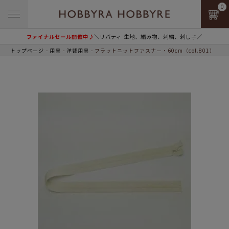
0
ファイナルセール開催中♪
＼リバティ 生地、編み物、刺繍、刺し子／
トップページ
用具
洋裁用具
フラットニットファスナー・60cm（col.801）