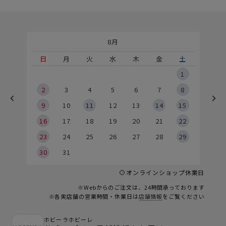
8月
土
日
月
火
水
木
金
土
5
1
2
2
3
4
5
6
7
8
9
9
10
11
12
13
14
15
6
16
17
18
19
20
21
22
23
24
25
26
27
28
29
30
31
オンラインショップ休業日
※Webからのご注文は、24時間承っております
※各実店舗の営業時間・休業日は
店舗情報
をご覧ください
ホビーラホビーレ