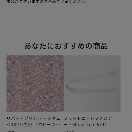
場合がございます
ので予めご了承ください。
あなたにおすすめの商品
リバティプリント テイタム
フラットニットファスナ
＜33P＞生地 （ホビーラホ
ー・60cm（col.571）
ビーレオリジナル）2026ES