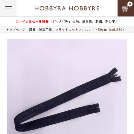
0
ファイナルセール開催中♪
＼リバティ 生地、編み物、刺繍、刺し子／
トップページ
用具
洋裁用具
フラットニットファスナー・50cm（col.560）