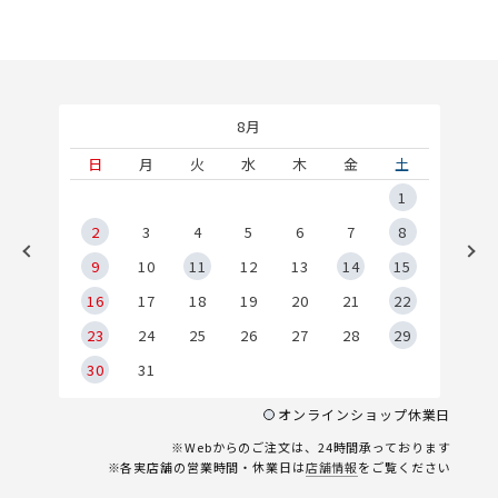
8月
土
日
月
火
水
木
金
土
5
1
2
2
3
4
5
6
7
8
9
9
10
11
12
13
14
15
6
16
17
18
19
20
21
22
23
24
25
26
27
28
29
30
31
オンラインショップ休業日
※Webからのご注文は、24時間承っております
※各実店舗の営業時間・休業日は
店舗情報
をご覧ください