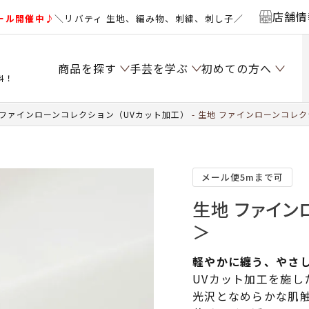
店舗情
ール開催中♪
＼リバティ 生地、編み物、刺繍、刺し子／
商品を探す
手芸を学ぶ
初めての方へ
料！
 ファインローンコレクション（UVカット加工）
生地 ファインローンコレク
メール便5mまで可
生地 ファイン
＞
軽やかに纏う、やさ
UVカット加工を施し
光沢となめらかな肌