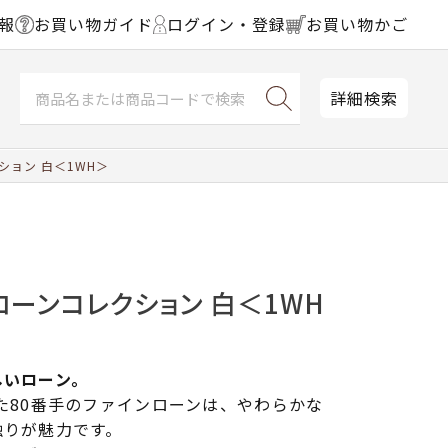
報
お買い物ガイド
ログイン・登録
お買い物かご
詳細検索
ション 白＜1WH＞
ローンコレクション 白＜1WH
しいローン。
た80番手のファインローンは、やわらかな
触りが魅力です。