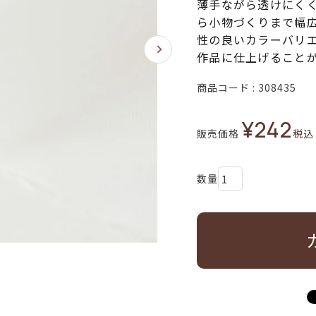
薄手ながら透けにく
ら小物づくりまで幅
性の良いカラーバリ
作品に仕上げること
商品コード
308435
¥
242
販売価格
税込