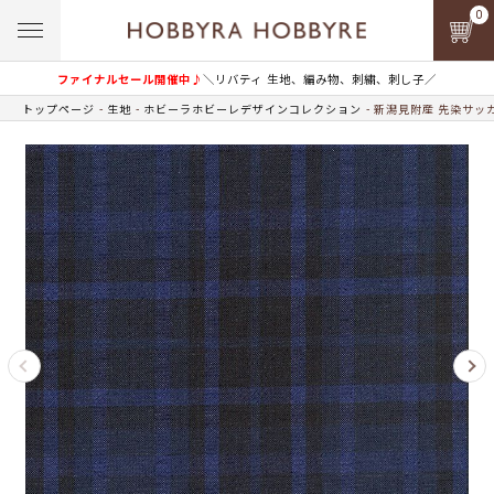
0
ファイナルセール開催中♪
＼リバティ 生地、編み物、刺繍、刺し子／
トップページ
生地
ホビーラホビーレデザインコレクション
新潟見附産 先染サッ