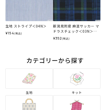
生地 ストライプ＜04N＞
新潟見附産 麻混サッカー マ
ドラスチェック＜03N＞生
¥154
(税込)
地 ホビーラホビーレデザイ
¥352
(税込)
ンコレクション
カテゴリーから探す
生地
キット