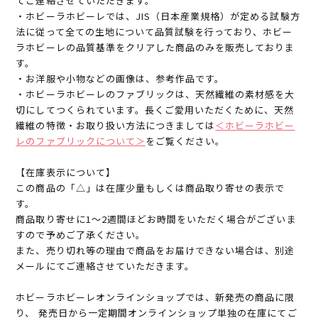
てご連絡させていただきます。
・ホビーラホビーレでは、JIS（日本産業規格）が定める試験方
法に従って全ての生地について品質試験を行っており、ホビー
ラホビーレの品質基準をクリアした商品のみを販売しておりま
す。
・お洋服や小物などの画像は、参考作品です。
・ホビーラホビーレのファブリックは、天然繊維の素材感を大
切にしてつくられています。長くご愛用いただくために、天然
繊維の特徴・お取り扱い方法につきましては
＜ホビーラホビー
レのファブリックについて＞
をご覧ください。
【在庫表示について】
この商品の「△」は在庫少量もしくは商品取り寄せの表示で
す。
商品取り寄せに1～2週間ほどお時間をいただく場合がございま
すので予めご了承ください。
また、売り切れ等の理由で商品をお届けできない場合は、別途
メールにてご連絡させていただきます。
ホビーラホビーレオンラインショップでは、新発売の商品に限
り、 発売日から一定期間オンラインショップ単独の在庫にてご