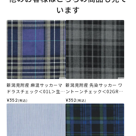
います
新潟見附産 麻混サッカーマ
新潟見附産 先染サッカー ワ
ドラスチェック＜01L＞生地
ントーンチェック＜02GR＞
ホビーラホビーレデザイン
生地 ホビーラホビーレデザ
¥352
¥352
(税込)
(税込)
コレクション
インコレクション