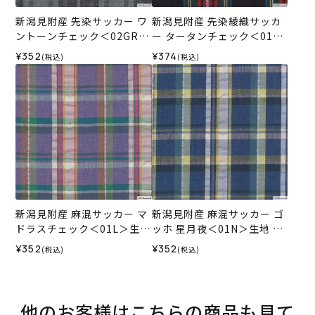
新潟見附産 先染サッカー ワ
新潟見附産 先染綾織サッカ
ントーンチェック＜02GR＞
ー タータンチェック＜01BL
生地 ホビーラホビーレデザ
＞生地 ホビーラホビーレデ
¥352
¥374
(税込)
(税込)
インコレクション
ザインコレクション
新潟見附産 麻混サッカー マ
新潟見附産 麻混サッカー ゴ
ドラスチェック＜01L＞生地
ッホ 星月夜＜01N＞生地 ホ
ホビーラホビーレデザイン
ビーラホビーレデザインコ
¥352
¥352
(税込)
(税込)
コレクション
レクション
他のお客様はこちらの商品も見て