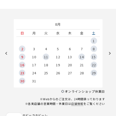
8月
土
日
月
火
水
木
金
土
5
1
2
2
3
4
5
6
7
8
9
9
10
11
12
13
14
15
6
16
17
18
19
20
21
22
23
24
25
26
27
28
29
30
31
オンラインショップ休業日
※Webからのご注文は、24時間承っております
※各実店舗の営業時間・休業日は
店舗情報
をご覧ください
ホビーラホビーレ