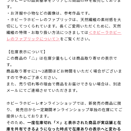
ラホビーレの品質基準をクリアした商品のみを販売しておりま
す。
・お洋服や小物などの画像は、参考作品です。
・ホビーラホビーレのファブリックは、天然繊維の素材感を大
切にしてつくられています。長くご愛用いただくために、天然
繊維の特徴・お取り扱い方法につきましては
＜ホビーラホビー
レのファブリックについて＞
をご覧ください。
【在庫表示について】
この商品の「△」は在庫少量もしくは商品取り寄せの表示で
す。
商品取り寄せに1～2週間ほどお時間をいただく場合がございま
すので予めご了承ください。
また、売り切れ等の理由で商品をお届けできない場合は、別途
メールにてご連絡させていただきます。
ホビーラホビーレオンラインショップでは、新発売の商品に限
り、 発売日から一定期間オンラインショップ単独の在庫にてご
提供いたしております。
そのため、
一度在庫切れ「×」と表示された商品が実店舗と在
庫を共有できるようになった時点で在庫ありの表示へと変わる