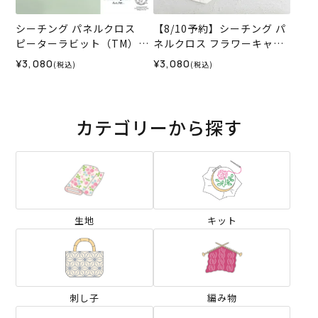
シーチング パネルクロス
【8/10予約】シーチング パ
ピーターラビット（TM）＆
ネルクロス フラワーキャッ
フラワー＜01X＞生地 ホビ
ト＜01X＞生地 ホビーラホ
¥3,080
¥3,080
(税込)
(税込)
ーラホビーレデザインコレ
ビーレデザインコレクショ
クション
ン
カテゴリーから探す
生地
キット
刺し子
編み物