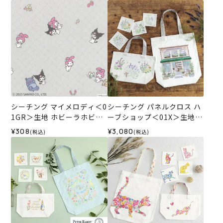
シーチング マイメロディ＜0
シーチング パネルクロス ハ
1GR＞生地 ホビーラホビー
ーブショップ＜01X＞生地
レデザインコレクション
ホビーラホビーレデザイン
¥308
¥3,080
(税込)
(税込)
コレクション