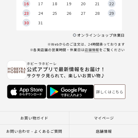
6
16
17
18
19
20
21
22
23
24
25
26
27
28
29
30
31
オンラインショップ休業日
※Webからのご注文は、24時間承っております
※各実店舗の営業時間・休業日は
店舗情報
をご覧ください
ホビーラホビーレ
公式アプリで最新情報をお届け！
サクサク見られて、楽しいお買い物♪
詳しくはこちら
お買い物ガイド
マイページ
お問い合わせ - よくあるご質問
店舗情報