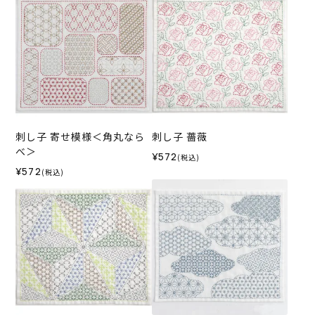
刺し子 寄せ模様＜角丸なら
刺し子 薔薇
べ＞
¥572
(税込)
¥572
(税込)