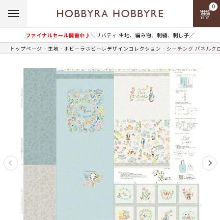
0
ファイナルセール開催中♪
＼リバティ 生地、編み物、刺繍、刺し子／
トップページ
生地
ホビーラホビーレデザインコレクション
シーチング パネルク