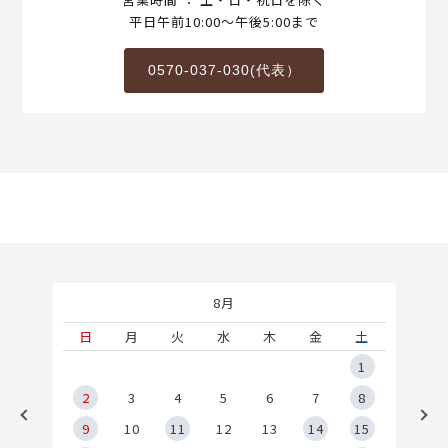
平日午前10:00～午後5:00まで
0570-037-030(代表）
8月
土
日
月
火
水
木
金
土
5
1
2
2
3
4
5
6
7
8
9
9
10
11
12
13
14
15