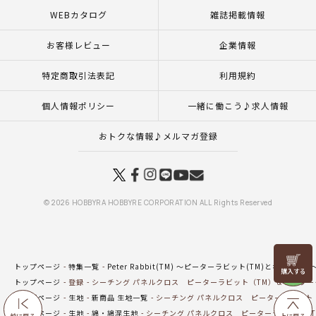
WEBカタログ
雑誌掲載情報
お客様レビュー
企業情報
特定商取引法表記
利用規約
個人情報ポリシー
一緒に働こう♪求人情報
おトクな情報♪メルマガ登録
© 2026 HOBBYRA HOBBYRE CORPORATION ALL Rights Reserved
リリヤン
トップページ
特集一覧
Peter Rabbit(TM) ～ピーターラビット(TM)となかまたち
フェア
トップページ
登録
シーチング パネルクロス ピーターラビット（TM）＆フラワー
トップページ
生地
新商品 生地一覧
シーチング パネルクロス ピーターラビット（
トップページ
生地
綿・綿混生地
シーチング パネルクロス ピーターラビット（T
前に戻る
上に戻る