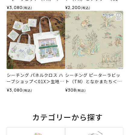
X2＞生地 ホビーラホビーレ
＞生地 ホビーラホビーレデ
¥3,080
¥2,200
(税込)
(税込)
デザインコレクション
ザインコレクション
シーチング パネルクロス ハ
シーチング ピーターラビッ
ーブショップ＜01X＞生地
ト（TM）となかまたち＜01
ホビーラホビーレデザイン
BE＞生地 ホビーラホビーレ
¥3,080
¥308
(税込)
(税込)
コレクション
デザインコレクション
カテゴリーから探す