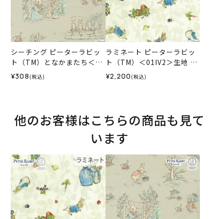
シーチング ピーターラビッ
ラミネート ピーターラビッ
ト（TM）となかまたち＜01
ト（TM）＜01IV2＞生地 ホ
BE＞生地 ホビーラホビーレ
ビーラホビーレデザインコ
¥308
¥2,200
(税込)
(税込)
デザインコレクション
レクション
他のお客様はこちらの商品も見て
います