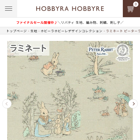
0
ファイナルセール開催中♪
＼リバティ 生地、編み物、刺繍、刺し子／
トップページ
生地
ホビーラホビーレデザインコレクション
ラミネート ピーター