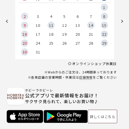
5
1
2
2
3
4
5
6
7
8
9
9
10
11
12
13
14
15
6
16
17
18
19
20
21
22
23
24
25
26
27
28
29
30
31
オンラインショップ休業日
※Webからのご注文は、24時間承っております
※各実店舗の営業時間・休業日は
店舗情報
をご覧ください
ホビーラホビーレ
公式アプリで最新情報をお届け！
サクサク見られて、楽しいお買い物♪
詳しくはこちら