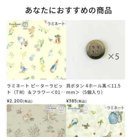
あなたにおすすめの商品
ラミネート ピーターラビッ
貝ボタン 4ホール黒＜11.5
ト（TM）＆フラワー＜01IV
mm＞（5個入り）
＞生地 ホビーラホビーレデ
¥2,200
¥385
(税込)
(税込)
ザインコレクション