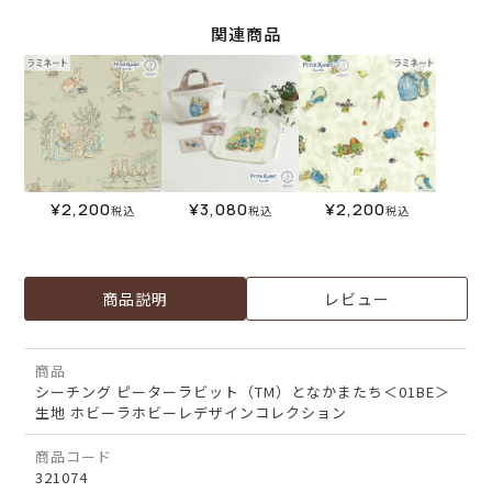
関連商品
¥
2,200
¥
3,080
¥
2,200
税込
税込
税込
商品説明
レビュー
商品
シーチング ピーターラビット（TM）となかまたち＜01BE＞
生地 ホビーラホビーレデザインコレクション
商品コード
321074