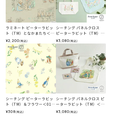
ラミネート ピーターラビッ
シーチング パネルクロス
ト（TM）となかまたち＜01
ピーターラビット（TM）＆
BE＞生地 ホビーラホビーレ
フラワー＜01X＞生地 ホビ
¥2,200
¥3,080
(税込)
(税込)
デザインコレクション
ーラホビーレデザインコレ
クション
シーチング ピーターラビッ
シーチング パネルクロス ピ
ト（TM）＆フラワー＜01IV
ーターラビット（TM）＜01
＞生地 ホビーラホビーレデ
X2＞生地 ホビーラホビーレ
¥308
¥3,080
(税込)
(税込)
ザインコレクション
デザインコレクション