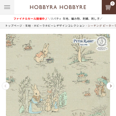
0
ファイナルセール開催中♪
＼リバティ 生地、編み物、刺繍、刺し子／
トップページ
生地
ホビーラホビーレデザインコレクション
シーチング ピーター