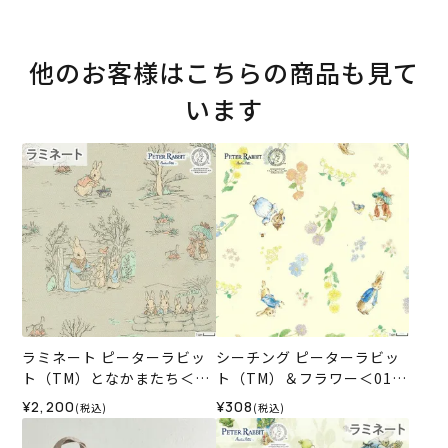
他のお客様はこちらの商品も見て
います
ラミネート ピーターラビッ
シーチング ピーターラビッ
ト（TM）となかまたち＜01
ト（TM）＆フラワー＜01IV
BE＞生地 ホビーラホビーレ
＞生地 ホビーラホビーレデ
¥2,200
¥308
(税込)
(税込)
デザインコレクション
ザインコレクション