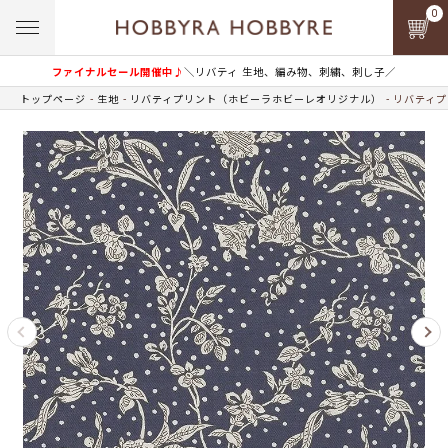
0
ファイナルセール開催中♪
＼リバティ 生地、編み物、刺繍、刺し子／
トップページ
生地
リバティプリント（ホビーラホビーレオリジナル）
リバティプ