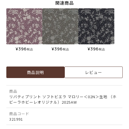
関連商品
¥
396
¥
396
¥
396
税込
税込
税込
商品説明
レビュー
商品
リバティプリント ソフトビエラ マロリー＜02N＞生地 （ホ
ビーラホビーレオリジナル）2025AW
商品コード
321991