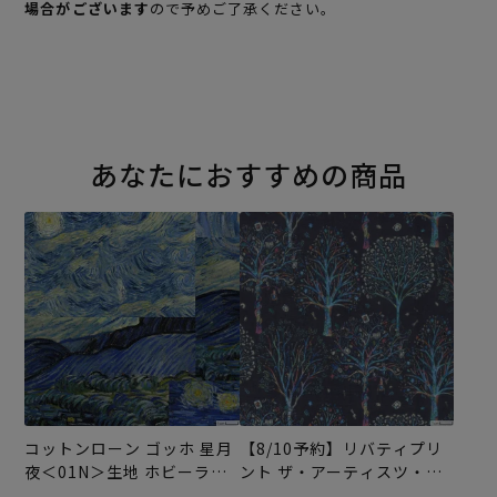
場合がございます
ので予めご了承ください。
あなたにおすすめの商品
コットンローン ゴッホ 星月
【8/10予約】リバティプリ
夜＜01N＞生地 ホビーラホ
ント ザ・アーティスツ・ツ
ビーレデザインコレクショ
リー＜14N＞生地 （ホビー