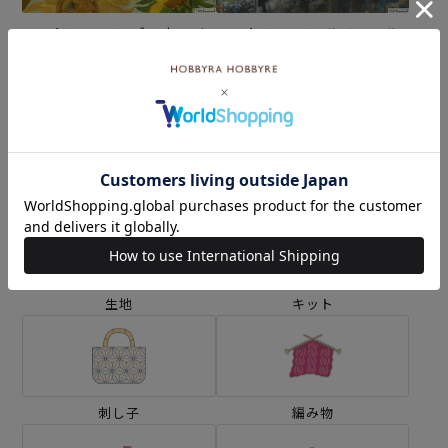
コットンローン ゴッホ ひま
コットンローン ルノワール
わり＜02IV＞生地 ホビーラ
＜01N＞生地 ホビーラホビ
ホビーレデザインコレクシ
ーレデザインコレクション
¥308
¥308
(税込)
(税込)
ョン
カテゴリーから探す
生地
キット
刺し子
編み物