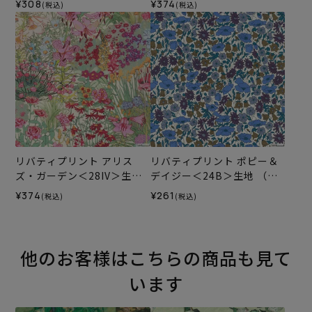
¥308
¥374
(税込)
(税込)
ン
ラホビーレオリジナル）202
6AW
リバティプリント アリス
リバティプリント ポピー＆
ズ・ガーデン＜28IV＞生地
デイジー＜24B＞生地 （ホ
（ホビーラホビーレオリジ
ビーラホビーレオリジナ
¥374
¥261
(税込)
(税込)
ナル）2025AW
ル）2025SS
他のお客様はこちらの商品も見て
います