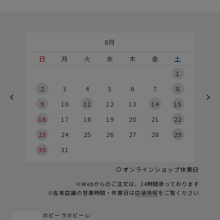
8月
土
日
月
火
水
木
金
土
5
1
2
2
3
4
5
6
7
8
9
9
10
11
12
13
14
15
6
16
17
18
19
20
21
22
23
24
25
26
27
28
29
30
31
オンラインショップ休業日
※Webからのご注文は、24時間承っております
※各実店舗の営業時間・休業日は
店舗情報
をご覧ください
ホビーラホビーレ