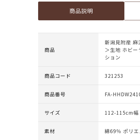
商品説明
新潟見附産 麻
商品
＞生地 ホビ
ション
商品コード
321253
商品番号
FA-HHDW241
サイズ
112-115cm
素材
綿69％ ポリエ