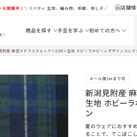
店舗情
ール開催中♪
＼リバティ 生地、編み物、刺繍、刺し子／
商品を探す
手芸を学ぶ
初めての方へ
料！
見附産 麻混マドラスチェック＜02N＞生地 ホビーラホビーレデザインコレク
メール便2mまで可
新潟見附産 麻
生地 ホビーラ
ン
夏のウェアにおすす
ることで、でこぼこ