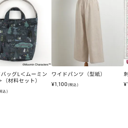
アバッグL＜ムーミン
ワイドパンツ（型紙）
＞（材料セット）
¥1,100
¥
(税込)
税込)