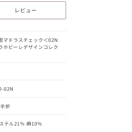
レビュー
混マドラスチェック＜02N
ーラホビーレデザインコレク
0-02N
幅 半折
ステル21％ 麻10％