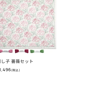
刺し子 薔薇セット
1,496
(税込)