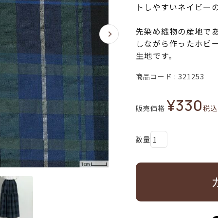
トしやすいネイビー
先染め織物の産地で
しながら作ったホビ
生地です。
商品コード
321253
¥
330
販売価格
税込