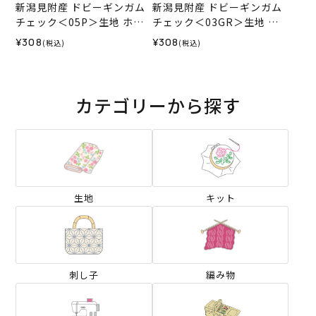
新潟見附産 ドビーギンガム
新潟見附産 ドビーギンガム
チェック＜05P＞生地 ホビ
チェック＜03GR＞生地 ホ
ーラホビーレデザインコレ
ビーラホビーレデザインコ
¥308
¥308
(税込)
(税込)
クション
レクション
カテゴリーから探す
生地
キット
刺し子
編み物