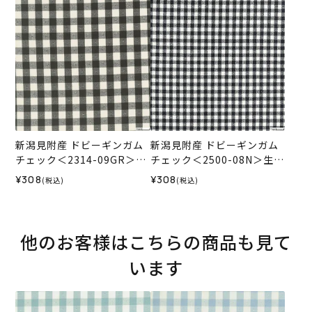
新潟見附産 ドビーギンガム
新潟見附産 ドビーギンガム
チェック＜2314-09GR＞生
チェック＜2500-08N＞生地
地 ホビーラホビーレデザイ
ホビーラホビーレデザイン
¥308
¥308
(税込)
(税込)
ンコレクション
コレクション
他のお客様はこちらの商品も見て
います