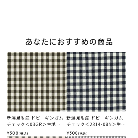
あなたにおすすめの商品
新潟見附産 ドビーギンガム
新潟見附産 ドビーギンガム
チェック＜03GR＞生地 ホ
チェック＜2314-08N＞生地
ビーラホビーレデザインコ
ホビーラホビーレデザイン
¥308
¥308
(税込)
(税込)
レクション
コレクション