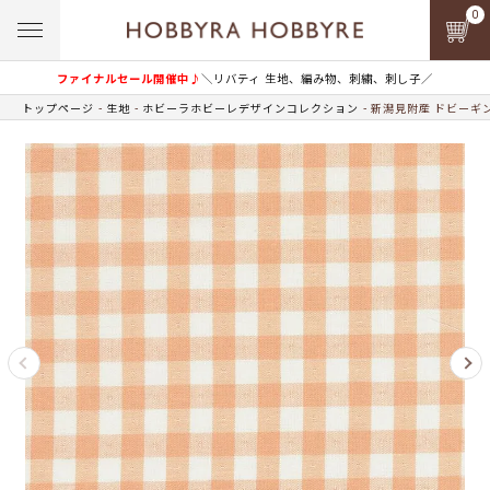
0
ファイナルセール開催中♪
＼リバティ 生地、編み物、刺繍、刺し子／
トップページ
生地
ホビーラホビーレデザインコレクション
新潟見附産 ドビーギ