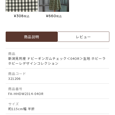
¥
308
¥
660
税込
税込
商品説明
レビュー
商品
新潟見附産 ドビーギンガムチェック＜04OR＞生地 ホビーラ
ホビーレデザインコレクション
商品コード
321206
商品番号
FA-HHDW2314-04OR
サイズ
約115cm幅 半折