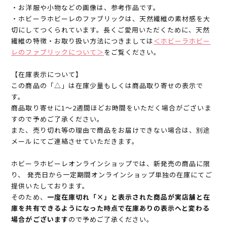
・お洋服や小物などの画像は、参考作品です。
・ホビーラホビーレのファブリックは、天然繊維の素材感を大
切にしてつくられています。長くご愛用いただくために、天然
繊維の特徴・お取り扱い方法につきましては
＜ホビーラホビー
レのファブリックについて＞
をご覧ください。
【在庫表示について】
この商品の「△」は在庫少量もしくは商品取り寄せの表示で
す。
商品取り寄せに1～2週間ほどお時間をいただく場合がございま
すので予めご了承ください。
また、売り切れ等の理由で商品をお届けできない場合は、別途
メールにてご連絡させていただきます。
ホビーラホビーレオンラインショップでは、新発売の商品に限
り、 発売日から一定期間オンラインショップ単独の在庫にてご
提供いたしております。
そのため、
一度在庫切れ「×」と表示された商品が実店舗と在
庫を共有できるようになった時点で在庫ありの表示へと変わる
場合がございます
ので予めご了承ください。