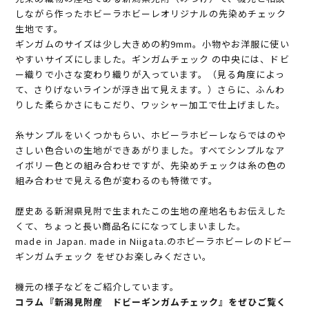
しながら作ったホビーラホビーレオリジナルの先染めチェック
生地です。
ギンガムのサイズは少し大きめの約9mm。小物やお洋服に使い
やすいサイズにしました。ギンガムチェック の中央には、ドビ
ー織りで小さな変わり織りが入っています。（見る角度によっ
て、さりげないラインが浮き出て見えます。）さらに、ふんわ
りした柔らかさにもこだり、ワッシャー加工で仕上げました。
糸サンプルをいくつかもらい、ホビーラホビーレならではのや
さしい色合いの生地ができあがりました。すべてシンプルなア
イボリー色との組み合わせですが、先染めチェックは糸の色の
組み合わせで見える色が変わるのも特徴です。
歴史ある新潟県見附で生まれたこの生地の産地名もお伝えした
くて、ちょっと長い商品名にになってしまいました。
made in Japan. made in Niigata.のホビーラホビーレのドビー
ギンガムチェック をぜひお楽しみください。
機元の様子などをご紹介しています。
コラム『新潟見附産 ドビーギンガムチェック』をぜひご覧く