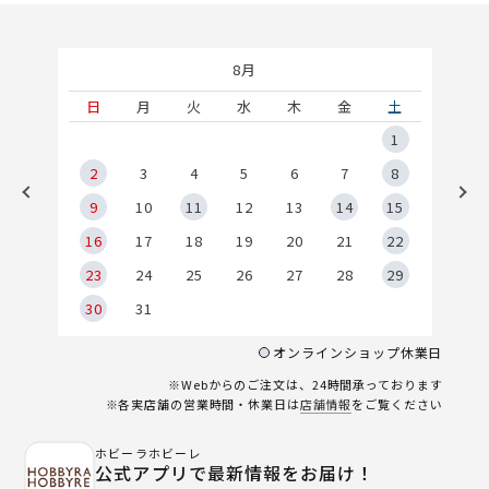
8月
土
日
月
火
水
木
金
土
5
1
2
2
3
4
5
6
7
8
9
9
10
11
12
13
14
15
6
16
17
18
19
20
21
22
23
24
25
26
27
28
29
30
31
オンラインショップ休業日
※Webからのご注文は、24時間承っております
※各実店舗の営業時間・休業日は
店舗情報
をご覧ください
ホビーラホビーレ
公式アプリで最新情報をお届け！