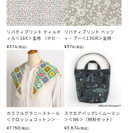
リバティプリント ティルテ
リバティプリント ベッツ
ィル＜16X＞生地 （ホビー
ィ・ブー＜13GR＞生地
ラホビーレオリジナル）202
（ホビーラホビーレオリジ
¥374
¥374
(税込)
(税込)
6SS
ナル）2026SS
カラフルグラニーストール
スクエアバッグL＜ムーミン
＜クロッシュコットン＞
＞＜N6＞（材料セット）
（編み物 材料セット）
¥7,150
¥3,674
(税込)
(税込)