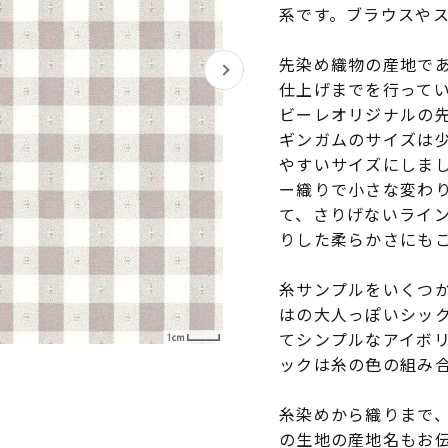
系です。ブラウスや
先染め織物の産地で
仕上げまでを行って
ビーレオリジナルの
ギンガムのサイズは
やすいサイズにしまし
ー織りで小さな変わ
て、さりげないライ
りした柔らかさにも
糸サンプルをいくつ
はの大人っぽいシッ
てシンプルなアイボ
ックは糸の色の組み
糸染めから織りまで
の生地の産地名もお