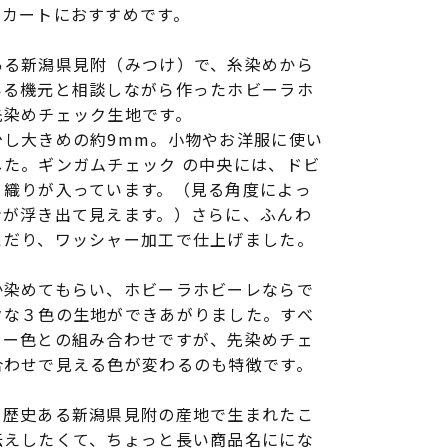
スカートにおすすめです。
ある新潟県見附（みつけ）で、糸染めから
いる機元と相談しながら作ったホビーラホ
先染めチェック生地です。
少し大きめの約9mm。小物やお洋服に使い
た。ギンガムチェック の中央には、ドビ
り織りが入っています。（見る角度によっ
ンが浮き出て見えます。）さらに、ふんわ
こだり、ワッシャー加工で仕上げました。
か染めてもらい、ホビーラホビーレならで
クな３色の生地ができあがりました。すべ
リー色との組み合わせですが、先染めチェ
合わせで見える色が変わるのも特徴です。
、歴史ある新潟県見附の産地で生まれたこ
伝えしたくて、ちょっと長い商品名ににな