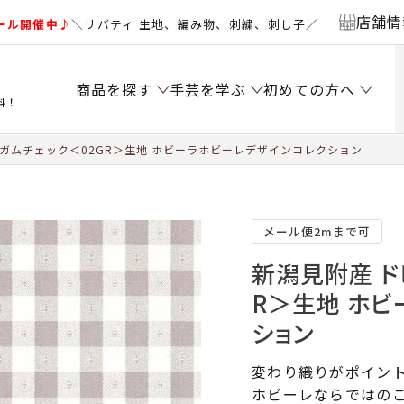
店舗情
ール開催中♪
＼リバティ 生地、編み物、刺繍、刺し子／
商品を探す
手芸を学ぶ
初めての方へ
料！
ガムチェック＜02GR＞生地 ホビーラホビーレデザインコレクション
メール便2mまで可
新潟見附産 ド
R＞生地 ホビ
ション
変わり織りがポイン
ホビーレならではの