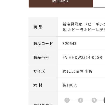
商品説明
新潟見附産 ドビーギン
商 品
地 ホビーラホビーレデ
商品コード
320643
商品番号
FA-HHDW2314-02GR
サイズ
約115cm幅 半折
素 材
綿100％