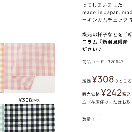
ってしまいました。
made in Japan.
ーギンガムチェック 
機元の様子などをご
コラム『新潟見附産
ださい♪
商品コード
320643
¥
308
定価
のところ
¥
242
販売価格
税込
¥
308
税込
△（在庫僅少またはお取