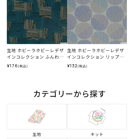
生地 ホビーラホビーレデザ
生地 ホビーラホビーレデザ
インコレクション ふんわり
インコレクション リップル
コットン バスケット＜2N＞
ハーフムーン＜3GR＞
¥176
¥132
(税込)
(税込)
カテゴリーから探す
生地
キット