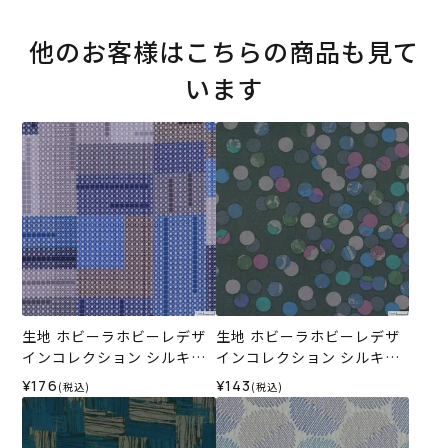
他のお客様はこちらの商品も見て
います
生地 ホビーラホビーレデザ
生地 ホビーラホビーレデザ
インコレクション シルキー
インコレクション シルキー
ローン カラフルモザイク＜2
ローン カラフルドットボー
¥176
¥143
(税込)
(税込)
N＞
ダー＜3GR＞