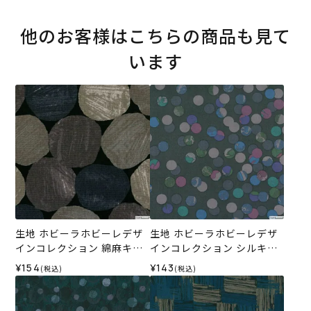
他のお客様はこちらの商品も見て
います
生地 ホビーラホビーレデザ
生地 ホビーラホビーレデザ
インコレクション 綿麻キャ
インコレクション シルキー
ンバス 手描き風水玉＜3GR
ローン カラフルドットボー
¥154
¥143
(税込)
(税込)
＞
ダー＜3GR＞