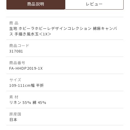
商品説明
レビュー
商 品
生地 ホビーラホビーレデザインコレクション 綿麻キャンバ
ス 手描き風水玉＜1X＞
商品コード
317081
商品番号
FA-HHDP2019-1X
サイズ
109-111cm幅 半折
素 材
リネン 55% 綿 45%
原産国
日本