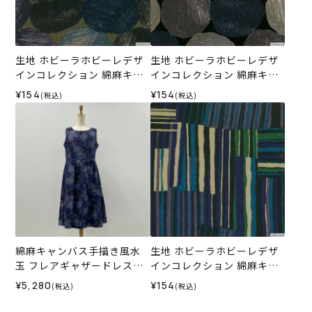
生地 ホビーラホビーレデザ
生地 ホビーラホビーレデザ
インコレクション 綿麻キャ
インコレクション 綿麻キャ
ンバス 手描き風水玉＜2GR
ンバス 手描き風水玉＜3GR
¥154
¥154
(税込)
(税込)
＞
＞
綿麻キャンバス手描き風水
生地 ホビーラホビーレデザ
玉 フレアギャザードレス＜L
インコレクション 綿麻キャ
サイズ＞37B
ンバス パッチワークストラ
¥5,280
¥154
(税込)
(税込)
イプ＜2B＞