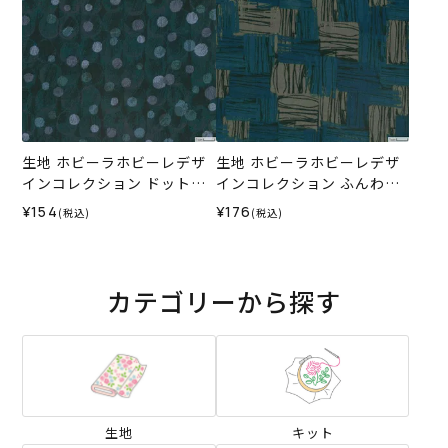
生地 ホビーラホビーレデザ
生地 ホビーラホビーレデザ
インコレクション ドットボ
インコレクション ふんわり
ーダー＜7G＞
コットン バスケット＜2N＞
¥154
¥176
(税込)
(税込)
カテゴリーから探す
生地
キット