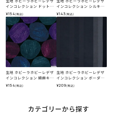
生地 ホビーラホビーレデザ
生地 ホビーラホビーレデザ
インコレクション ドットボ
インコレクション シルキー
ーダー＜6L＞
ローン カラフルドットボー
¥154
¥143
(税込)
(税込)
ダー＜3GR＞
生地 ホビーラホビーレデザ
生地 ホビーラホビーレデザ
インコレクション 綿麻キャ
インコレクション ボーダー
ンバス 手描き風水玉＜1X＞
カラードビー＜1N＞
¥154
¥209
(税込)
(税込)
カテゴリーから探す