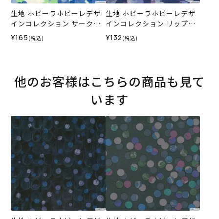
生地 ホビーラホビーレデザ
生地 ホビーラホビーレデザ
インコレクション サークル
インコレクション リップル
カットドビー ドット＆ドッ
ドットストライプ＜1N＞
¥165
¥132
(税込)
(税込)
ト＜2B＞
他のお客様はこちらの商品も見て
います