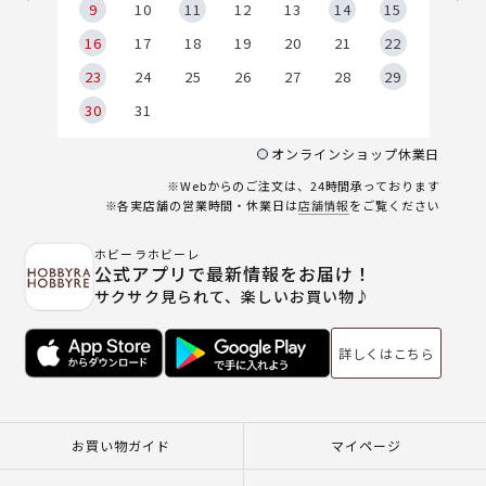
9
9
10
11
12
13
14
15
6
16
17
18
19
20
21
22
23
24
25
26
27
28
29
30
31
オンラインショップ休業日
※Webからのご注文は、24時間承っております
※各実店舗の営業時間・休業日は
店舗情報
をご覧ください
ホビーラホビーレ
公式アプリで最新情報をお届け！
サクサク見られて、楽しいお買い物♪
詳しくはこちら
お買い物ガイド
マイページ