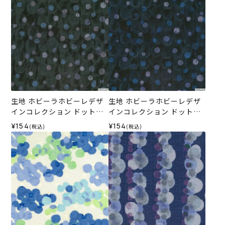
生地 ホビーラホビーレデザ
生地 ホビーラホビーレデザ
インコレクション ドットボ
インコレクション ドットボ
ーダー＜5X＞
ーダー＜6L＞
¥154
¥154
(税込)
(税込)