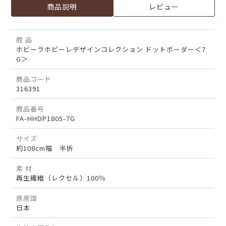
商品説明
レビュー
商 品
ホビーラホビーレデザインコレクション ドットボーダー＜7
G＞
商品コード
316391
商品番号
FA-HHDP1805-7G
サイズ
約108cm幅 半折
素 材
再生繊維（レクセル）100％
原産国
日本