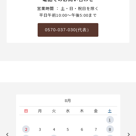
営業時間 ： 土・日・祝日を除く
平日午前10:00～午後5:00まで
0570-037-030(代表）
8月
土
日
月
火
水
木
金
土
5
1
2
2
3
4
5
6
7
8