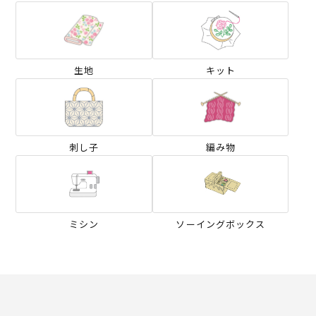
生地
キット
刺し子
編み物
ミシン
ソーイングボックス