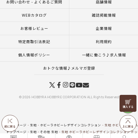
お問い合わせ - よくあるご質問
店舗情報
WEBカタログ
雑誌掲載情報
お客様レビュー
企業情報
特定商取引法表記
利用規約
個人情報ポリシー
一緒に働こう♪求人情報
おトクな情報♪メルマガ登録
© 2026 HOBBYRA HOBBYRE CORPORATION ALL Rights Reserved
リリヤン
フェア
トップページ
生地
ホビーラホビーレデザインコレクション
生地 ホビーラホビー
前に戻る
上に戻る
トップページ
生地
その他 生地
生地 ホビーラホビーレデザインコレクション ドッ