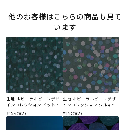
他のお客様はこちらの商品も見て
います
生地 ホビーラホビーレデザ
生地 ホビーラホビーレデザ
インコレクション ドットボ
インコレクション シルキー
ーダー＜7G＞
ローン カラフルドットボー
¥154
¥143
(税込)
(税込)
ダー＜3GR＞