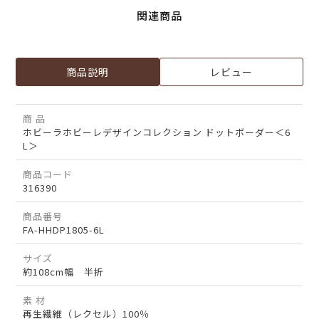
関連商品
商品説明
レビュー
商 品
ホビーラホビーレデザインコレクション ドットボーダー＜6
L＞
商品コード
316390
商品番号
FA-HHDP1805-6L
サイズ
約108cm幅 半折
素 材
再生繊維（レクセル）100％