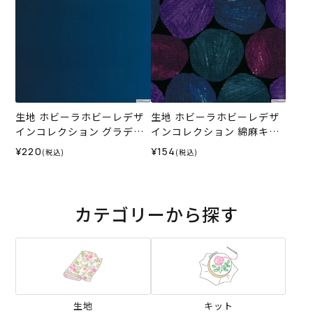
生地 ホビーラホビーレデザ
生地 ホビーラホビーレデザ
インコレクション グラデー
インコレクション 綿麻キャ
ションプリント＜1B＞
ンバス 手描き風水玉＜1X＞
¥220
¥154
(税込)
(税込)
カテゴリーから探す
生地
キット