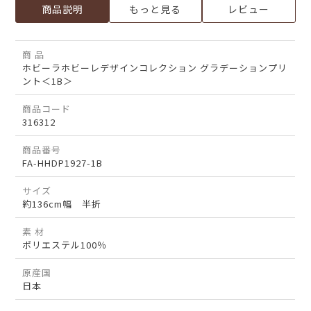
商品説明
もっと見る
レビュー
商 品
ホビーラホビーレデザインコレクション グラデーションプリ
ント＜1B＞
商品コード
316312
商品番号
FA-HHDP1927-1B
サイズ
約136cm幅 半折
素 材
ポリエステル100％
原産国
日本