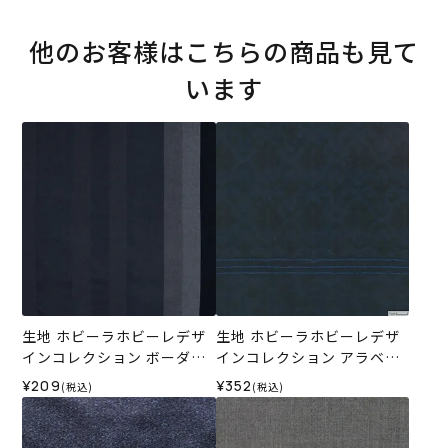
他のお客様はこちらの商品も見て
います
生地 ホビーラホビーレデザ
生地 ホビーラホビーレデザ
インコレクション ボーダー
インコレクション アラベス
カラードビー＜1N＞
クジャカード＜1N＞
¥209
¥352
(税込)
(税込)