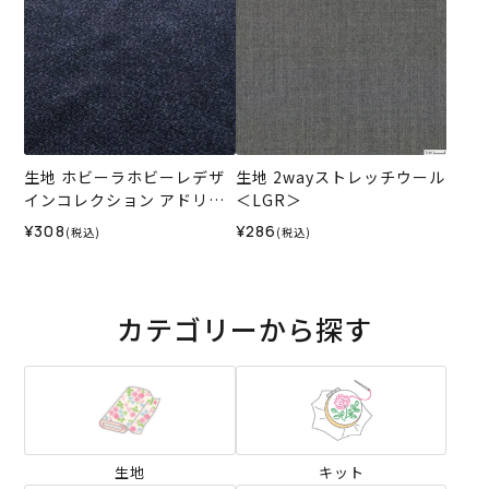
生地 ホビーラホビーレデザ
生地 2wayストレッチウール
インコレクション アドリア
＜LGR＞
ーナ ループニット＜3N＞
¥308
¥286
(税込)
(税込)
カテゴリーから探す
生地
キット