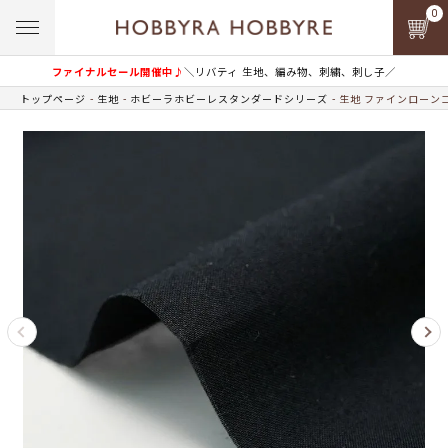
0
ファイナルセール開催中♪
＼リバティ 生地、編み物、刺繍、刺し子／
トップページ
生地
ホビーラホビーレスタンダードシリーズ
生地 ファインローンコ