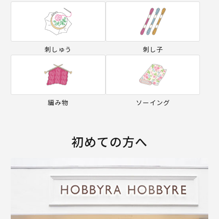
刺しゅう
刺し子
編み物
ソーイング
初めての方へ