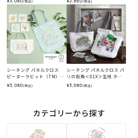
¥3,080
¥2,860
(税込)
(税込)
レクション
インコレクション
シーチング パネルクロス
シーチング パネルクロス パ
ピーターラビット（TM）＆
リの街角＜01X＞生地 ホビ
フラワー＜01X＞生地 ホビ
ーラホビーレデザインコレ
¥3,080
¥3,080
(税込)
(税込)
ーラホビーレデザインコレ
クション
クション
カテゴリーから探す