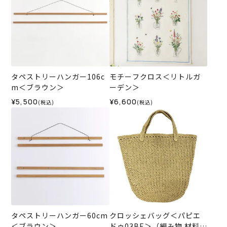
タペストリーハンガー106c
モチーフクロス＜リトルガ
m＜ブラウン＞
ーデン＞
¥5,500
¥6,600
(税込)
(税込)
タペストリーハンガー60cm
クロッシェバッグ＜パピエ
＜ブラウン＞
ドゥ03BE＞（編み物 材料セ