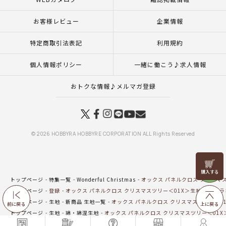
お客様レビュー
企業情報
特定商取引法表記
利用規約
個人情報ポリシー
一緒に働こう♪求人情報
おトクな情報♪メルマガ登録
© 2026 HOBBYRA HOBBYRE CORPORATION ALL Rights Reserved
リリヤン
フェア
トップページ
特集一覧
Wonderful Christmas
オックス パネルクロス クリスマ
トップページ
登録
オックス パネルクロス クリスマスツリー＜01X＞生地 ホビー
トップページ
生地
新商品 生地一覧
オックス パネルクロス クリスマスツリー＜0
前に戻る
上に戻る
トップページ
生地
綿・綿混生地
オックス パネルクロス クリスマスツリー＜01
トップページ
生地
秋冬素材
オックス パネルクロス クリスマスツリー＜01X＞