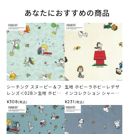
あなたにおすすめの商品
シーチング スヌーピー＆フ
生地 ホビーラホビーレデザ
レンズ＜02B＞生地 ホビー
インコレクション シャーチ
ラホビーレデザインコレク
ング スヌーピーと友達＜01I
¥308
¥231
(税込)
(税込)
ション
V＞