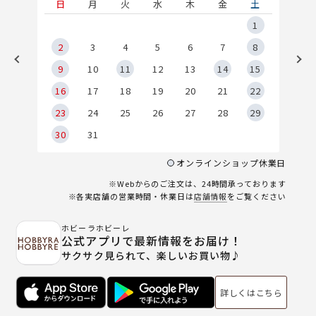
土
日
月
火
水
木
金
土
5
1
2
2
3
4
5
6
7
8
9
9
10
11
12
13
14
15
6
16
17
18
19
20
21
22
23
24
25
26
27
28
29
30
31
オンラインショップ休業日
※Webからのご注文は、24時間承っております
※各実店舗の営業時間・休業日は
店舗情報
をご覧ください
ホビーラホビーレ
公式アプリで最新情報をお届け！
サクサク見られて、楽しいお買い物♪
詳しくはこちら