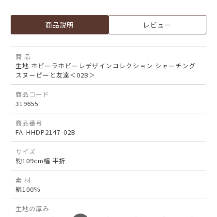
商品説明
レビュー
商 品
生地 ホビーラホビーレデザインコレクション シャーチング
スヌーピーと友達＜02B＞
商品コード
319655
商品番号
FA-HHDP2147-02B
サイズ
約109cm幅 半折
素 材
綿100％
生地の厚み