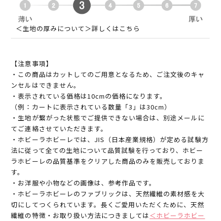
＜生地の厚みについて＞詳しくはこちら
【注意事項】
・この商品はカットしてのご用意となるため、ご注文後のキャ
ンセルはできません。
・表示されている価格は10cmの価格になります。
（例：カートに表示されている数量「3」は30cm）
・生地が繋がった状態でご提供できない場合は、別途メールに
てご連絡させていただきます。
・ホビーラホビーレでは、JIS（日本産業規格）が定める試験方
法に従って全ての生地について品質試験を行っており、ホビー
ラホビーレの品質基準をクリアした商品のみを販売しておりま
す。
・お洋服や小物などの画像は、参考作品です。
・ホビーラホビーレのファブリックは、天然繊維の素材感を大
切にしてつくられています。長くご愛用いただくために、天然
繊維の特徴・お取り扱い方法につきましては
＜ホビーラホビー