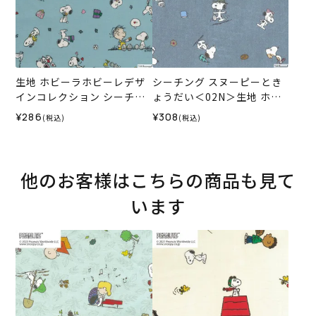
生地 ホビーラホビーレデザ
シーチング スヌーピーとき
インコレクション シーチン
ょうだい＜02N＞生地 ホビ
グ スヌーピー 幸せ＜02B＞
ーラホビーレデザインコレ
¥286
¥308
(税込)
(税込)
クション
他のお客様はこちらの商品も見て
います