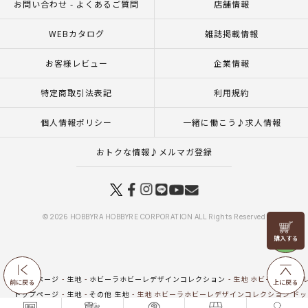
お問い合わせ - よくあるご質問
店舗情報
WEBカタログ
雑誌掲載情報
お客様レビュー
企業情報
特定商取引法表記
利用規約
個人情報ポリシー
一緒に働こう♪求人情報
おトクな情報♪メルマガ登録
© 2026 HOBBYRA HOBBYRE CORPORATION ALL Rights Reserved
リリヤン
フェア
トップページ
生地
ホビーラホビーレデザインコレクション
生地 ホビーラホビー
前に戻る
上に戻る
トップページ
生地
その他 生地
生地 ホビーラホビーレデザインコレクション ドッ