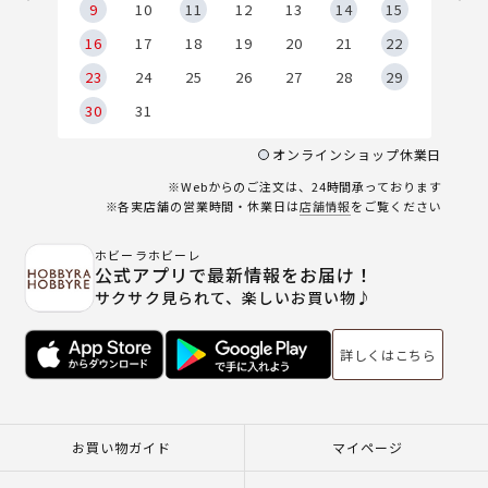
9
9
10
11
12
13
14
15
6
16
17
18
19
20
21
22
23
24
25
26
27
28
29
30
31
オンラインショップ休業日
※Webからのご注文は、24時間承っております
※各実店舗の営業時間・休業日は
店舗情報
をご覧ください
ホビーラホビーレ
公式アプリで最新情報をお届け！
サクサク見られて、楽しいお買い物♪
詳しくはこちら
お買い物ガイド
マイページ