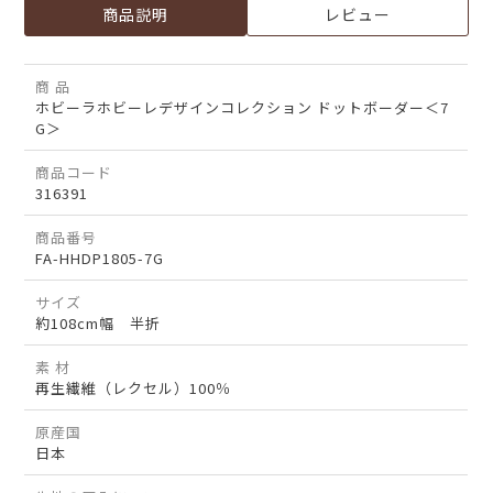
商品説明
レビュー
商 品
ホビーラホビーレデザインコレクション ドットボーダー＜7
G＞
商品コード
316391
商品番号
FA-HHDP1805-7G
サイズ
約108cm幅 半折
素 材
再生繊維（レクセル）100％
原産国
日本