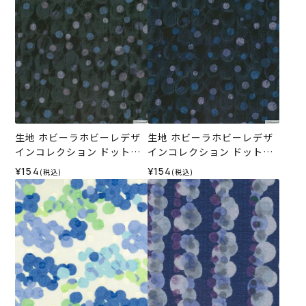
生地 ホビーラホビーレデザ
生地 ホビーラホビーレデザ
インコレクション ドットボ
インコレクション ドットボ
ーダー＜5X＞
ーダー＜6L＞
¥154
¥154
(税込)
(税込)