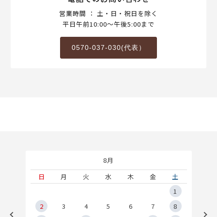
営業時間 ： 土・日・祝日を除く
平日午前10:00～午後5:00まで
0570-037-030(代表）
8月
土
日
月
火
水
木
金
土
5
1
2
2
3
4
5
6
7
8