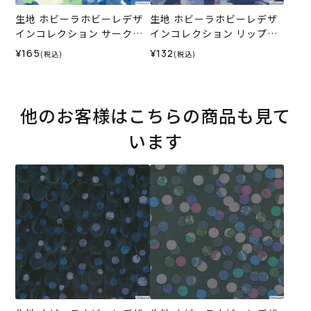
生地 ホビーラホビーレデザ
生地 ホビーラホビーレデザ
インコレクション サークル
インコレクション リップル
カットドビー ドット＆ドッ
ドットストライプ＜1N＞
¥165
¥132
(税込)
(税込)
ト＜2B＞
他のお客様はこちらの商品も見て
います