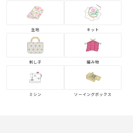
生地
キット
刺し子
編み物
ミシン
ソーイングボックス