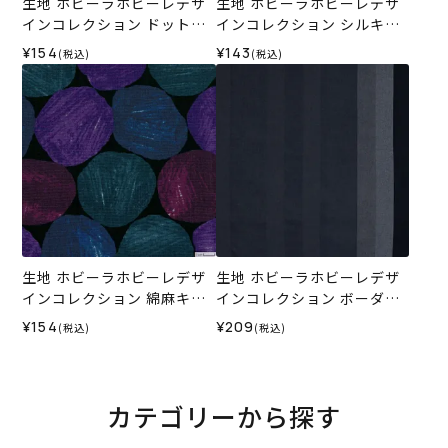
生地 ホビーラホビーレデザ
生地 ホビーラホビーレデザ
インコレクション ドットボ
インコレクション シルキー
ーダー＜6L＞
ローン カラフルドットボー
¥154
¥143
(税込)
(税込)
ダー＜3GR＞
生地 ホビーラホビーレデザ
生地 ホビーラホビーレデザ
インコレクション 綿麻キャ
インコレクション ボーダー
ンバス 手描き風水玉＜1X＞
カラードビー＜1N＞
¥154
¥209
(税込)
(税込)
カテゴリーから探す