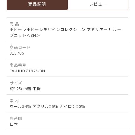
商品説明
レビュー
商 品
ホビーラホビーレデザインコレクション アドリアーナ ルー
プニット＜3N＞
商品コード
315706
商品番号
FA-HHDZ1825-3N
サイズ
約125cm幅 半折
素 材
ウール54% アクリル26% ナイロン20%
原産国
日本