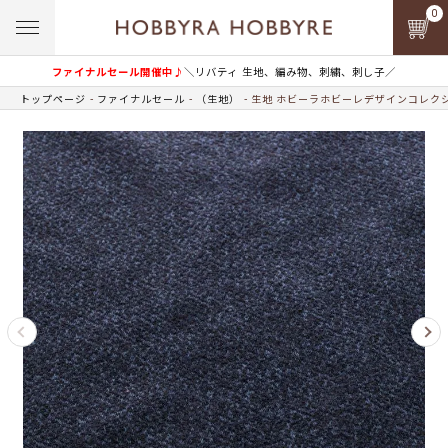
0
ファイナルセール開催中♪
＼リバティ 生地、編み物、刺繍、刺し子／
トップページ
ファイナルセール
（生地）
生地 ホビーラホビーレデザインコレクシ