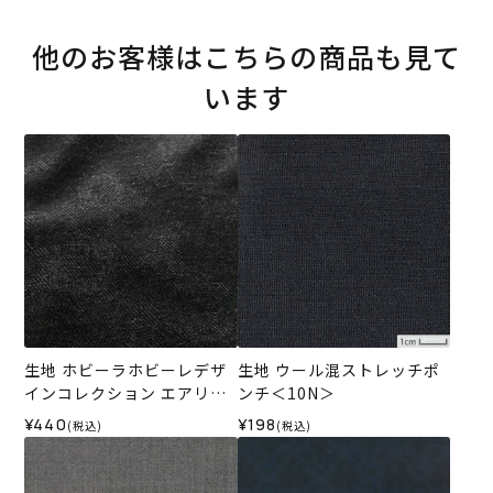
他のお客様はこちらの商品も見て
います
生地 ホビーラホビーレデザ
生地 ウール混ストレッチポ
インコレクション エアリー
ンチ＜10N＞
ウールジャカード＜2GR＞
¥440
¥198
(税込)
(税込)