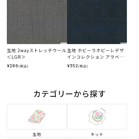
生地 2wayストレッチウール
生地 ホビーラホビーレデザ
＜LGR＞
インコレクション アラベス
クジャカード＜1N＞
¥286
¥352
(税込)
(税込)
カテゴリーから探す
生地
キット