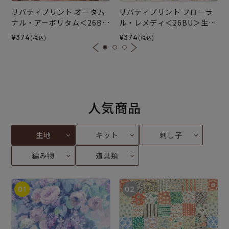
リバティプリント オータム
リバティプリント フローラ
ナル・アーボリタム＜26BU
ル・レメディ＜26BU＞生地
＞生地 （リバティ・ファブ
（リバティ・ファブリック
¥374
¥374
(税込)
(税込)
リックス）2026AW
ス）2026AW
人気商品
生地
キット
刺し子
編み物
道具類