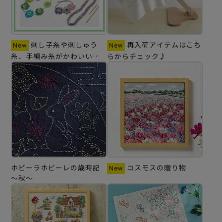
刺し子糸や刺しゅう
再入荷アイテムはこち
糸、手編み糸がかわいいア
らからチェック♪
クセサリーに変身♪
ホビーラホビーレの歳時記
コスモスの贈り物
～秋～