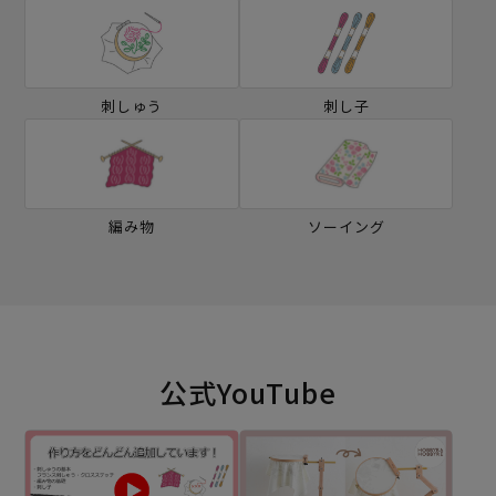
刺しゅう
刺し子
編み物
ソーイング
公式YouTube