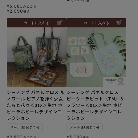
¥
3,080
のところ
¥
2,090
税込
カートに入れる
カートに入れる
シーチング パネルクロス ル
シーチング パネルクロス
ノワール ピアノを弾く少女
ピーターラビット（TM）＆
たちと花々＜01X＞生地 ホ
フラワー＜01X＞生地 ホビ
ビーラホビーレデザインコ
ーラホビーレデザインコレ
レクション
クション
メール便1個まで可
メール便1個まで可
¥
2,860
¥
3,080
のところ
税込