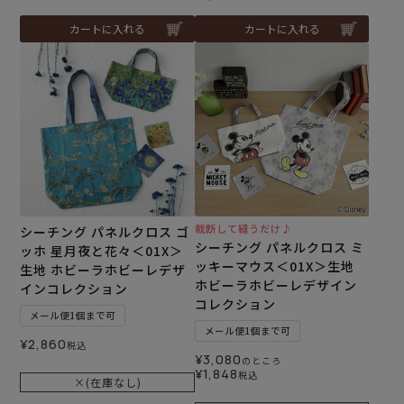
カートに入れる
カートに入れる
裁断して縫うだけ♪
シーチング パネルクロス ゴ
シーチング パネルクロス ミ
ッホ 星月夜と花々＜01X＞
ッキーマウス＜01X＞生地
生地 ホビーラホビーレデザ
ホビーラホビーレデザイン
インコレクション
コレクション
メール便1個まで可
メール便1個まで可
¥
2,860
税込
¥
3,080
のところ
¥
1,848
税込
×(在庫なし)