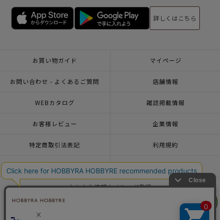
詳しくはこちら
お買い物ガイド
マイページ
お問い合わせ - よくあるご質問
店舗情報
WEBカタログ
雑誌掲載情報
お客様レビュー
企業情報
特定商取引法表記
利用規約
個人情報ポリシー
一緒に働こう♪求人情報
おトクな情報♪メルマガ登録
リリヤン
リリヤン
フェア
フェア