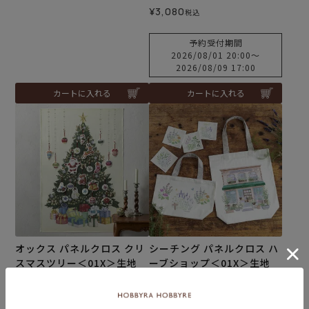
¥
3,080
税込
予約受付期間
2026/08/01 20:00
〜
2026/08/09 17:00
カートに入れる
カートに入れる
オックス パネルクロス クリ
シーチング パネルクロス ハ
スマスツリー＜01X＞生地
ーブショップ＜01X＞生地
ホビーラホビーレデザイン
ホビーラホビーレデザイン
コレクション
コレクション