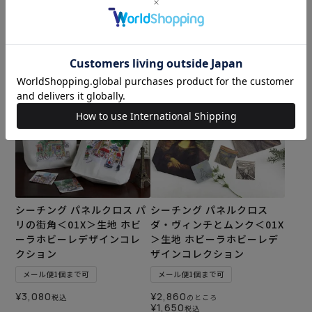
メール便1個まで可
メール便1個まで可
¥
3,630
¥
3,080
税込
税込
カートに入れる
カートに入れる
シーチング パネルクロス パ
シーチング パネルクロス
リの街角＜01X＞生地 ホビ
ダ・ヴィンチとムンク＜01X
ーラホビーレデザインコレ
＞生地 ホビーラホビーレデ
クション
ザインコレクション
メール便1個まで可
メール便1個まで可
¥
3,080
¥
2,860
税込
のところ
¥
1,650
税込