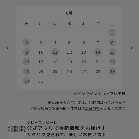
8月
土
日
月
火
水
木
金
土
5
1
2
2
3
4
5
6
7
8
9
9
10
11
12
13
14
15
6
16
17
18
19
20
21
22
23
24
25
26
27
28
29
30
31
オンラインショップ休業日
※Webからのご注文は、24時間承っております
※各実店舗の営業時間・休業日は
店舗情報
をご覧ください
ホビーラホビーレ
公式アプリで最新情報をお届け！
サクサク見られて、楽しいお買い物♪