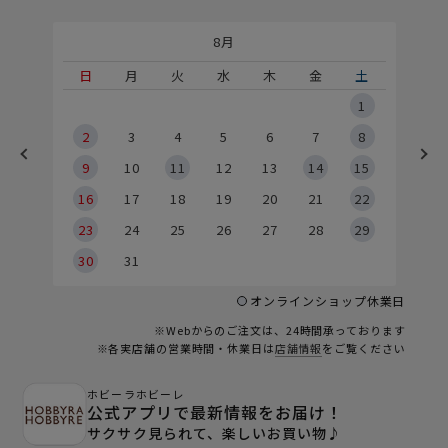
8月
土
日
月
火
水
木
金
土
5
1
2
2
3
4
5
6
7
8
9
9
10
11
12
13
14
15
6
16
17
18
19
20
21
22
23
24
25
26
27
28
29
30
31
オンラインショップ休業日
※Webからのご注文は、24時間承っております
※各実店舗の営業時間・休業日は
店舗情報
をご覧ください
ホビーラホビーレ
公式アプリで最新情報をお届け！
サクサク見られて、楽しいお買い物♪