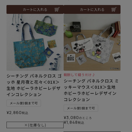
カートに入れる
カートに入れる
裁断して縫うだけ♪
シーチング パネルクロス ゴ
シーチング パネルクロス ミ
ッホ 星月夜と花々＜01X＞
ッキーマウス＜01X＞生地
生地 ホビーラホビーレデザ
ホビーラホビーレデザイン
インコレクション
コレクション
メール便1個まで可
メール便1個まで可
¥
2,860
税込
¥
3,080
のところ
¥
1,848
税込
×(在庫なし)