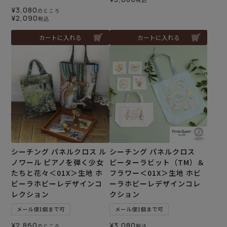
¥
3,080
のところ
¥
2,090
税込
カートに入れる
カートに入れる
シーチング パネルクロス ル
シーチング パネルクロス
ノワール ピアノを弾く少女
ピーターラビット（TM）＆
たちと花々＜01X＞生地 ホ
フラワー＜01X＞生地 ホビ
ビーラホビーレデザインコ
ーラホビーレデザインコレ
レクション
クション
メール便1個まで可
メール便1個まで可
¥
2,860
¥
3,080
のところ
税込