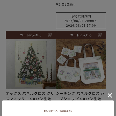
¥
3,080
税込
予約受付期間
2026/08/01 20:00
〜
2026/08/09 17:00
カートに入れる
カートに入れる
オックス パネルクロス クリ
シーチング パネルクロス ハ
スマスツリー＜01X＞生地
ーブショップ＜01X＞生地
ホビーラホビーレデザイン
ホビーラホビーレデザイン
コレクション
コレクション