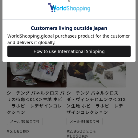
メール便1個まで可
メール便1個まで可
¥
3,630
¥
3,080
税込
税込
カートに入れる
カートに入れる
シーチング パネルクロス パ
シーチング パネルクロス
リの街角＜01X＞生地 ホビ
ダ・ヴィンチとムンク＜01X
ーラホビーレデザインコレ
＞生地 ホビーラホビーレデ
クション
ザインコレクション
メール便1個まで可
メール便1個まで可
¥
3,080
¥
2,860
税込
のところ
¥
1,650
税込