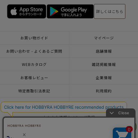
詳しくはこちら
お買い物ガイド
マイページ
お問い合わせ - よくあるご質問
店舗情報
WEBカタログ
雑誌掲載情報
お客様レビュー
企業情報
特定商取引法表記
利用規約
個人情報ポリシー
一緒に働こう♪求人情報
おトクな情報♪メルマガ登録
リリヤン
リリヤン
フェア
フェア