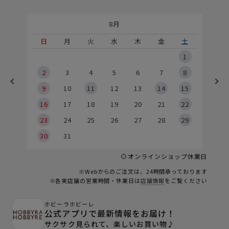
8月
土
日
月
火
水
木
金
土
5
1
2
2
3
4
5
6
7
8
9
9
10
11
12
13
14
15
6
16
17
18
19
20
21
22
23
24
25
26
27
28
29
30
31
オンラインショップ休業日
※Webからのご注文は、24時間承っております
※各実店舗の営業時間・休業日は
店舗情報
をご覧ください
ホビーラホビーレ
公式アプリで最新情報をお届け！
サクサク見られて、楽しいお買い物♪