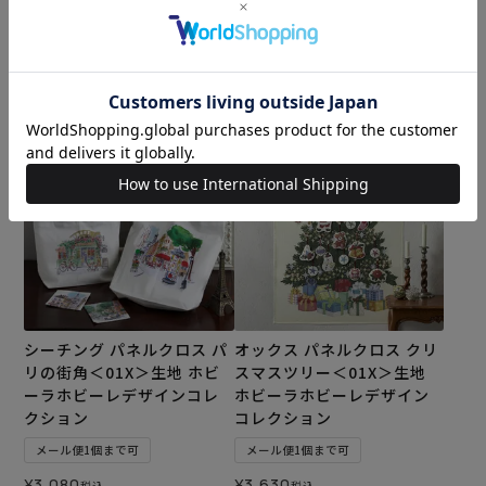
予約受付期間
2026/08/01 20:00
〜
2026/08/09 17:00
カートに入れる
カートに入れる
シーチング パネルクロス パ
オックス パネルクロス クリ
リの街角＜01X＞生地 ホビ
スマスツリー＜01X＞生地
ーラホビーレデザインコレ
ホビーラホビーレデザイン
クション
コレクション
メール便1個まで可
メール便1個まで可
¥
3,080
¥
3,630
税込
税込