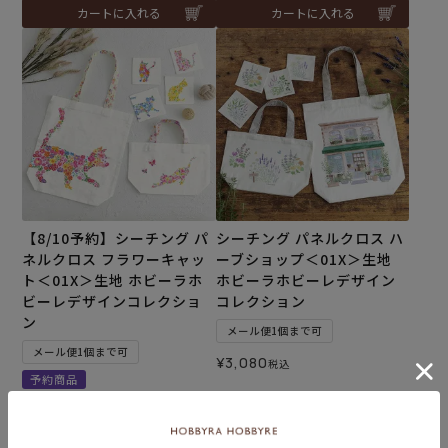
カートに入れる
カートに入れる
【8/10予約】シーチング パ
シーチング パネルクロス ハ
ネルクロス フラワーキャッ
ーブショップ＜01X＞生地
ト＜01X＞生地 ホビーラホ
ホビーラホビーレデザイン
ビーレデザインコレクショ
コレクション
ン
メール便1個まで可
メール便1個まで可
¥
3,080
税込
予約商品
こちらは予約商品です
¥
3,080
税込