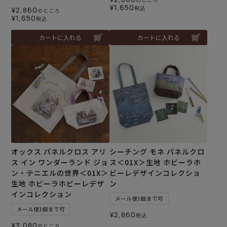
¥
1,650
税込
¥
2,860
のところ
¥
1,650
税込
カートに入れる
カートに入れる
オックス パネルクロス アリ
シーチング モネ パネルクロ
ス イン ワンダーランド ジョ
ス＜01X＞生地 ホビーラホ
ン・テニエルの世界＜01X＞
ビーレデザインコレクショ
生地 ホビーラホビーレデザ
ン
インコレクション
メール便1個まで可
メール便1個まで可
¥
2,860
税込
¥
3,080
のところ