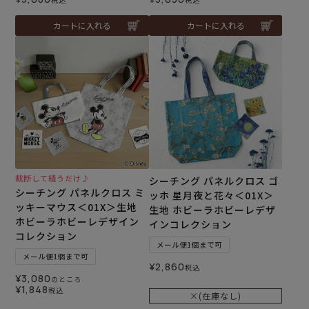
カートに入れる
カートに入れる
裁断して縫うだけ♪
シーチング パネルクロス ゴ
シーチング パネルクロス ミ
ッホ 星月夜と花々＜01X＞
ッキーマウス＜01X＞生地
生地 ホビーラホビーレデザ
ホビーラホビーレデザイン
インコレクション
コレクション
メール便1個まで可
メール便1個まで可
¥
2,860
税込
¥
3,080
のところ
¥
1,848
税込
×(在庫なし)