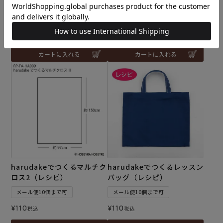
メール便3個まで可
メール便10個まで可
¥
913
税込
¥
110
税込
5.00
（1）
カートに入れる
カートに入れる
harudakeでつくるマルチク
harudakeでつくるレッスン
ロス2（レシピ）
バッグ（レシピ）
メール便10個まで可
メール便10個まで可
¥
110
¥
110
税込
税込