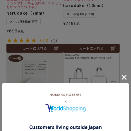
ミシンや針・糸を使わず、布どうし
harudake（10mm）
をピタッとつける♪
harudake（7mm）
メール便3個まで可
メール便3個まで可
¥
748
税込
¥
693
税込
5.00
（1）
カートに入れる
カートに入れる
ミシンや針・糸を使わず、布どうし
harudakeだけで簡単につく
をピタッとつける♪
れるバッグとコースター
harudake（15mm）
（レシピ）