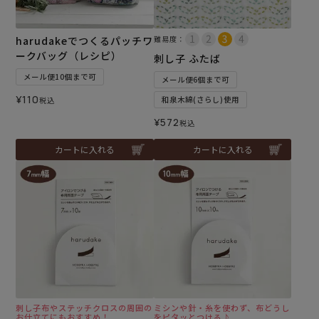
harudakeでつくるパッチワ
難易度：
ークバッグ（レシピ）
刺し子 ふたば
メール便10個まで可
メール便6個まで可
¥
110
和泉木綿(さらし)使用
税込
¥
572
税込
カートに入れる
カートに入れる
刺し子布やステッチクロスの周囲の
ミシンや針・糸を使わず、布どうし
お仕立てにもおすすめ！
をピタッとつける♪