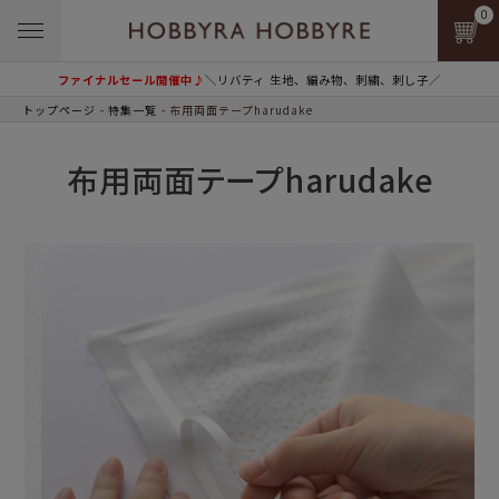
0
ファイナルセール開催中♪
＼リバティ 生地、編み物、刺繍、刺し子／
トップページ
特集一覧
布用両面テープharudake
布用両面テープharudake