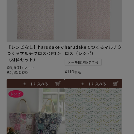
【レシピなし】harudakeで
harudakeでつくるマルチク
つくるマルチクロス＜P1＞
ロス（レシピ）
（材料セット）
メール便10個まで可
¥
6,501
のところ
¥
110
¥
3,850
税込
税込
カートに入れる
カートに入れる