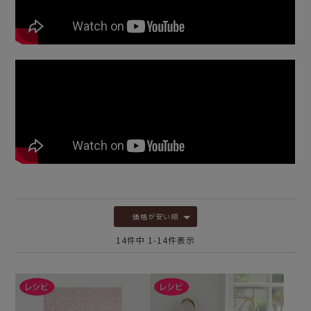
価格が安い順
14
件中
1
-
14
件表示