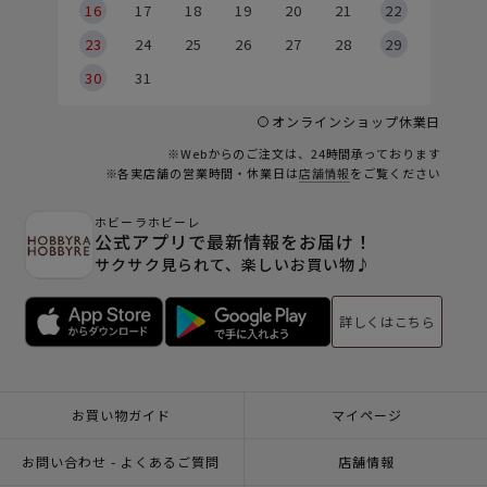
6
16
17
18
19
20
21
22
23
24
25
26
27
28
29
30
31
オンラインショップ休業日
※Webからのご注文は、24時間承っております
※各実店舗の営業時間・休業日は
店舗情報
をご覧ください
ホビーラホビーレ
公式アプリで最新情報をお届け！
サクサク見られて、楽しいお買い物♪
詳しくはこちら
お買い物ガイド
マイページ
お問い合わせ - よくあるご質問
店舗情報