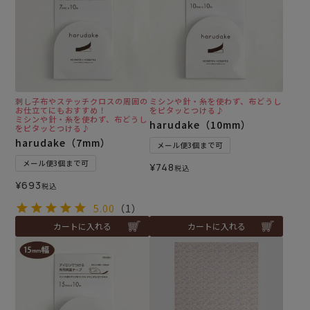
刺し子布やステッチクロスの周囲の
ミシンや針・糸を使わず、布どうし
お仕立てにもおすすめ！
をピタッとつける♪
ミシンや針・糸を使わず、布どうし
harudake（10mm）
をピタッとつける♪
harudake（7mm）
メール便3個まで可
メール便3個まで可
¥
748
税込
¥
693
税込
5.00
（1）
カートに入れる
カートに入れる