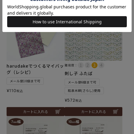
harudakeでつくるマイバッ
難易度：
グ（レシピ）
刺し子 ふたば
メール便10個まで可
メール便6個まで可
¥
110
和泉木綿(さらし)使用
税込
¥
572
税込
カートに入れる
カートに入れる