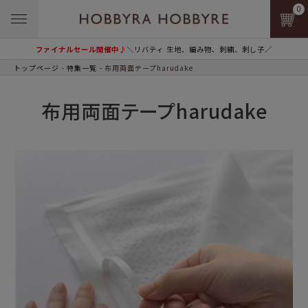
0
ファイナルセール開催中♪
＼リバティ 生地、編み物、刺繍、刺し子／
トップページ
特集一覧
布用両面テープharudake
布用両面テープharudake