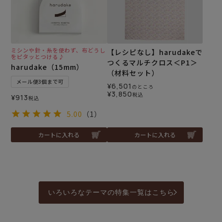
ミシンや針・糸を使わず、布どうし
【レシピなし】harudakeで
をピタッとつける♪
つくるマルチクロス＜P1＞
harudake（15mm）
（材料セット）
メール便3個まで可
¥
6,501
のところ
¥
3,850
税込
¥
913
税込
5.00
（1）
カートに入れる
カートに入れる
いろいろなテーマの特集一覧はこちら