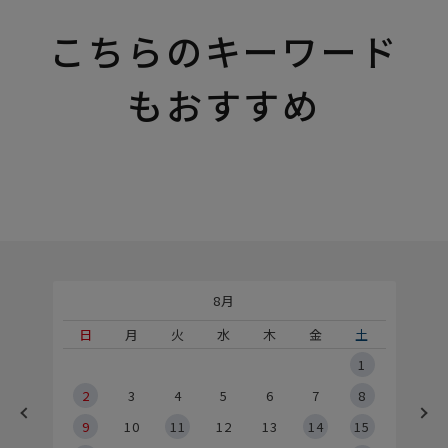
こちらのキーワード
もおすすめ
8月
土
日
月
火
水
木
金
土
5
1
2
2
3
4
5
6
7
8
9
9
10
11
12
13
14
15