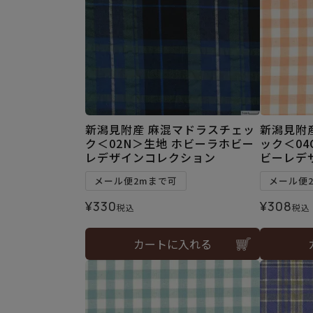
新潟見附産 麻混マドラスチェッ
新潟見附
ク＜02N＞生地 ホビーラホビー
ック＜04
レデザインコレクション
ビーレデ
メール便2mまで可
メール便
¥
330
¥
308
税込
税込
カートに入れる