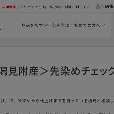
店舗情
ール開催中♪
＼リバティ 生地、編み物、刺繍、刺し子／
商品を探す
手芸を学ぶ
初めての方へ
料！
潟見附産＞先染めチェッ
つけ）で、糸染めから仕上げまでを行っている機元と相談