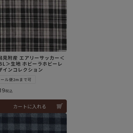
潟見附産 エアリーサッカー＜
3BL＞生地 ホビーラホビーレ
ザインコレクション
メール便2mまで可
19
税込
カートに入れる