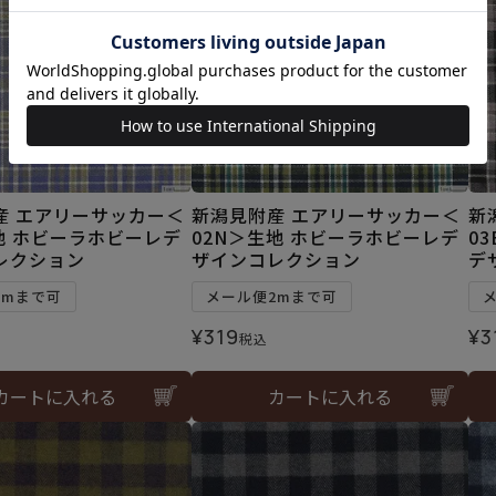
産 エアリーサッカー＜
新潟見附産 エアリーサッカー＜
新
地 ホビーラホビーレデ
02N＞生地 ホビーラホビーレデ
0
レクション
ザインコレクション
デ
2mまで可
メール便2mまで可
¥
319
¥
3
税込
カートに入れる
カートに入れる