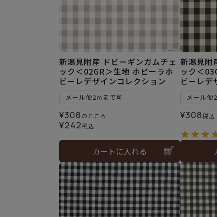
新潟見附産 ドビーギンガムチェ
新潟見附
ック＜02GR＞生地 ホビーラホ
ック＜03
ビーレデザインコレクション
ビーレデ
メール便2mまで可
メール便
¥
308
¥
308
のところ
税込
¥
242
税込
カートに入れる