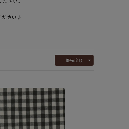
しみください。
ください♪
優先度順