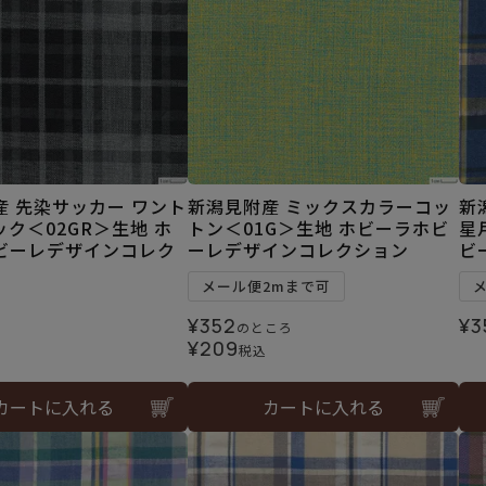
産 先染サッカー ワント
新潟見附産 ミックスカラーコッ
新
ク＜02GR＞生地 ホ
トン＜01G＞生地 ホビーラホビ
星
ビーレデザインコレク
ーレデザインコレクション
ビ
メール便2mまで可
¥
352
¥
3
のところ
¥
209
税込
カートに入れる
カートに入れる