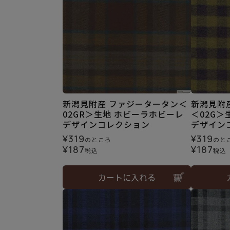
新潟見附産 ファジータータン＜
新潟見附
02GR＞生地 ホビーラホビーレ
＜02G＞
デザインコレクション
デザイン
¥
319
¥
319
のところ
のと
¥
187
¥
187
税込
税込
カートに入れる