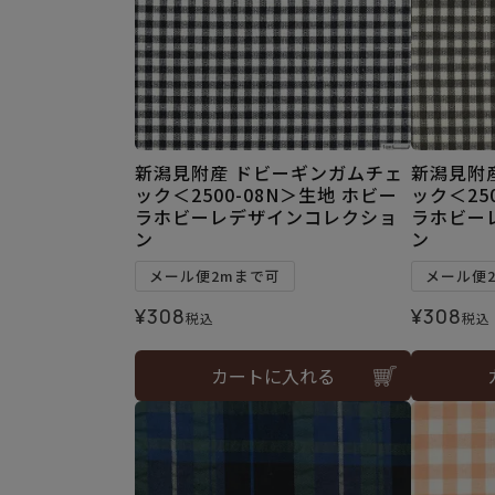
新潟見附産 ドビーギンガムチェ
新潟見附
ック＜2500-08N＞生地 ホビー
ック＜25
ラホビーレデザインコレクショ
ラホビー
ン
ン
メール便2mまで可
メール便
¥
308
¥
308
税込
税込
カートに入れる