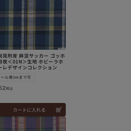
潟見附産 麻混サッカー ゴッホ
月夜＜01N＞生地 ホビーラホ
ーレデザインコレクション
メール便2mまで可
52
税込
カートに入れる