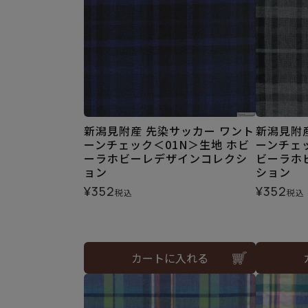
新潟見附産 先染サッカー ワント
新潟見附
ーンチェック＜01N＞生地 ホビ
ーンチェッ
ーラホビーレデザインコレクシ
ビーラホ
ョン
ション
¥
352
¥
352
税込
税込
カートに入れる