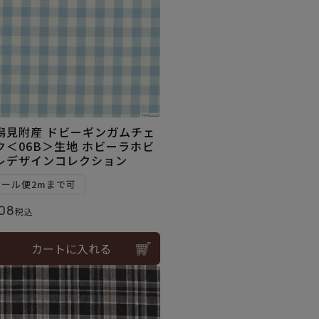
潟見附産 ドビーギンガムチェ
ク＜06B＞生地 ホビーラホビ
レデザインコレクション
メール便2mまで可
08
税込
カートに入れる