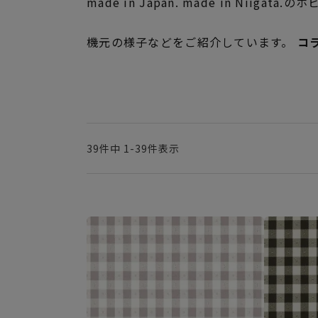
made in Japan. made in N
機元の様子などをご紹介しています。
コ
39
件中
1
-
39
件表示