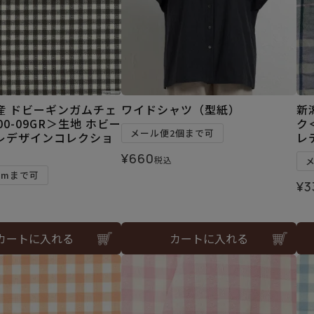
産 ドビーギンガムチェ
ワイドシャツ（型紙）
新
00-09GR＞生地 ホビー
ク
メール便2個まで可
レデザインコレクショ
レ
¥
660
税込
2mまで可
¥
3
カートに入れる
カートに入れる