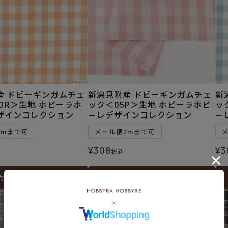
産 ドビーギンガムチェ
新潟見附産 ドビーギンガムチェ
新
OR＞生地 ホビーラホ
ック＜05P＞生地 ホビーラホビ
ッ
ザインコレクション
ーレデザインコレクション
ー
2mまで可
メール便2mまで可
¥
308
¥
3
税込
カートに入れる
カートに入れる