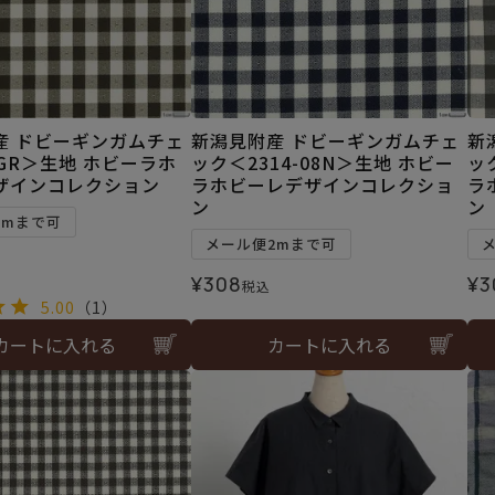
産 ドビーギンガムチェ
新潟見附産 ドビーギンガムチェ
新
GR＞生地 ホビーラホ
ック＜2314-08N＞生地 ホビー
ッ
ザインコレクション
ラホビーレデザインコレクショ
ラ
ン
ン
2mまで可
メール便2mまで可
¥
308
¥
3
税込
5.00
（1）
カートに入れる
カートに入れる