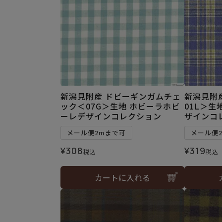
新潟見附産 ドビーギンガムチェ
新潟見附
ック＜07G＞生地 ホビーラホビ
01L＞生
ーレデザインコレクション
ザインコ
メール便2mまで可
メール便
¥
308
¥
319
税込
税込
カートに入れる