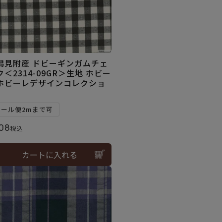
潟見附産 ドビーギンガムチェ
ク＜2314-09GR＞生地 ホビー
ホビーレデザインコレクショ
メール便2mまで可
08
税込
カートに入れる