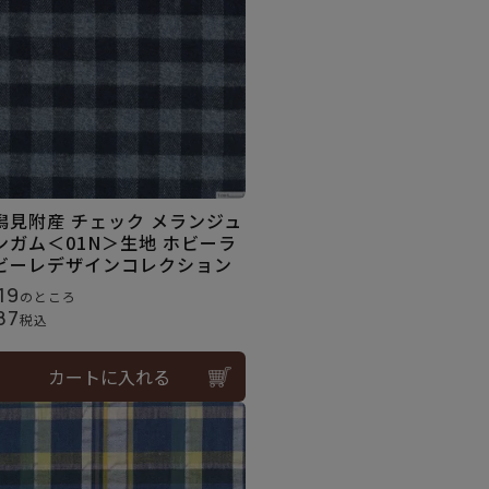
潟見附産 チェック メランジュ
ンガム＜01N＞生地 ホビーラ
ビーレデザインコレクション
19
のところ
87
税込
カートに入れる