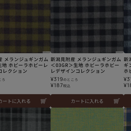
産 メランジュギンガム
新潟見附産 メランジュギンガム
新
生地 ホビーラホビーレ
＜03GR＞生地 ホビーラホビー
ギ
コレクション
レデザインコレクション
ホ
¥
319
¥
3
ころ
のところ
¥
187
¥
1
税込
カートに入れる
カートに入れる