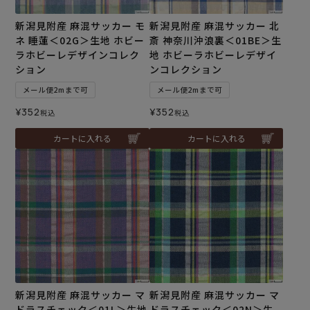
新潟見附産 麻混サッカー モ
新潟見附産 麻混サッカー 北
ネ 睡蓮＜02G＞生地 ホビー
斎 神奈川沖浪裏＜01BE＞生
ラホビーレデザインコレク
地 ホビーラホビーレデザイ
ション
ンコレクション
メール便2mまで可
メール便2mまで可
¥
352
¥
352
税込
税込
カートに入れる
カートに入れる
新潟見附産 麻混サッカー マ
新潟見附産 麻混サッカー マ
ドラスチェック＜01L＞生地
ドラスチェック＜02N＞生