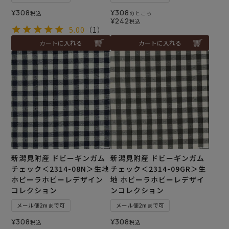
¥
308
¥
308
税込
のところ
¥
242
税込
5.00
（1）
カートに入れる
カートに入れる
新潟見附産 ドビーギンガム
新潟見附産 ドビーギンガム
チェック＜2314-08N＞生地
チェック＜2314-09GR＞生
ホビーラホビーレデザイン
地 ホビーラホビーレデザイ
コレクション
ンコレクション
メール便2mまで可
メール便2mまで可
¥
308
¥
308
税込
税込