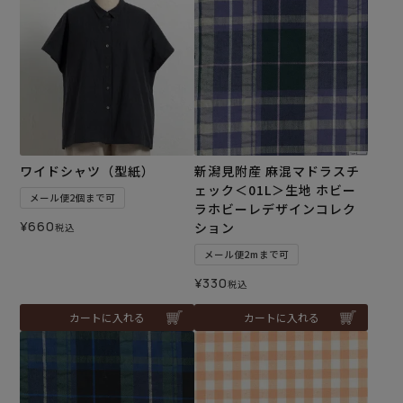
ワイドシャツ（型紙）
新潟見附産 麻混マドラスチ
ェック＜01L＞生地 ホビー
メール便2個まで可
ラホビーレデザインコレク
¥
660
ション
税込
メール便2mまで可
¥
330
税込
カートに入れる
カートに入れる