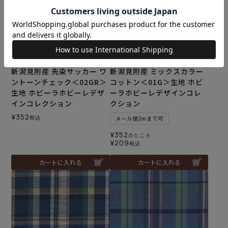
新潟見附産 先染サッカー ワ
新潟見附産 ミックスカラー
ントーンチェック＜02GR＞
コットン＜01G＞生地 ホビ
生地 ホビーラホビーレデザ
ーラホビーレデザインコレ
インコレクション
クション
¥
352
税込
メール便2mまで可
¥
352
のところ
¥
209
税込
カートに入れる
カートに入れる