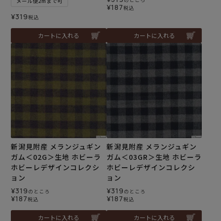
メール便2mまで可
¥
187
税込
¥
319
税込
カートに入れる
カートに入れる
新潟見附産 メランジュギン
新潟見附産 メランジュギン
ガム＜02G＞生地 ホビーラ
ガム＜03GR＞生地 ホビーラ
ホビーレデザインコレクシ
ホビーレデザインコレクシ
ョン
ョン
¥
319
¥
319
のところ
のところ
¥
187
¥
187
税込
税込
カートに入れる
カートに入れる