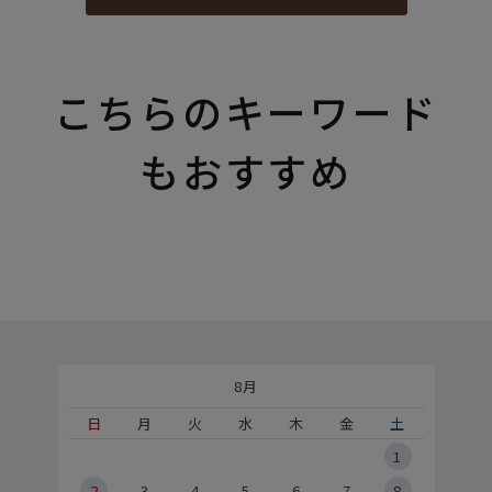
こちらのキーワード
もおすすめ
8月
土
日
月
火
水
木
金
土
5
1
2
2
3
4
5
6
7
8