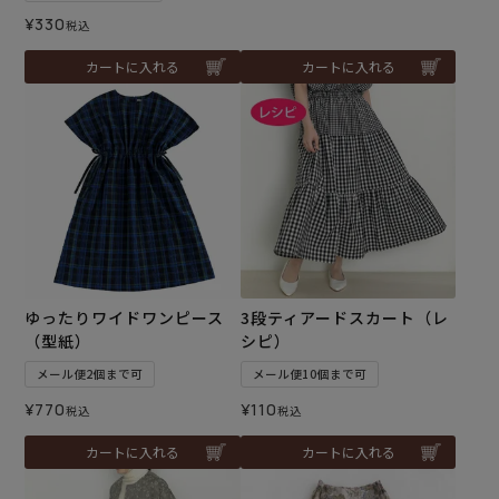
¥
330
税込
カートに入れる
カートに入れる
ゆったりワイドワンピース
3段ティアードスカート（レ
（型紙）
シピ）
メール便2個まで可
メール便10個まで可
¥
770
¥
110
税込
税込
カートに入れる
カートに入れる