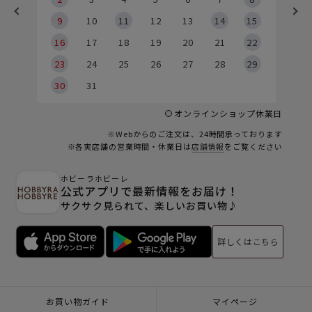
9
9
10
11
12
13
14
15
6
16
17
18
19
20
21
22
23
24
25
26
27
28
29
30
31
オンラインショップ休業日
※Webからのご注文は、24時間承っております
※各実店舗の営業時間・休業日は
店舗情報
をご覧ください
ホビーラホビーレ
公式アプリで最新情報をお届け！
サクサク見られて、楽しいお買い物♪
詳しくはこちら
お買い物ガイド
マイページ