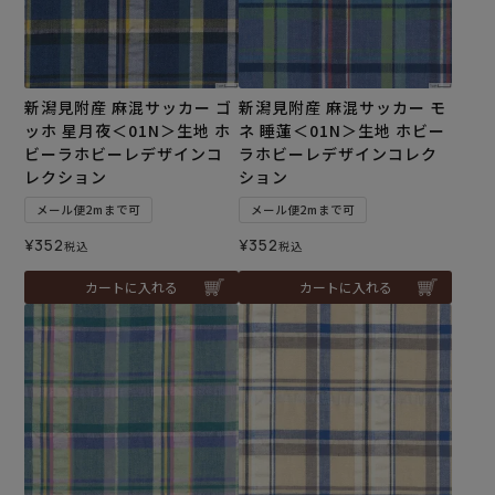
新潟見附産 麻混サッカー ゴ
新潟見附産 麻混サッカー モ
ッホ 星月夜＜01N＞生地 ホ
ネ 睡蓮＜01N＞生地 ホビー
ビーラホビーレデザインコ
ラホビーレデザインコレク
レクション
ション
メール便2mまで可
メール便2mまで可
¥
352
¥
352
税込
税込
カートに入れる
カートに入れる