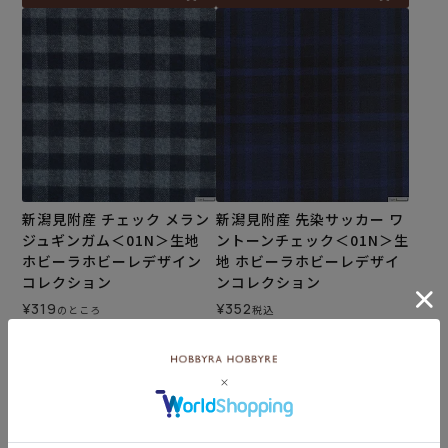
新潟見附産 チェック メラン
新潟見附産 先染サッカー ワ
ジュギンガム＜01N＞生地
ントーンチェック＜01N＞生
ホビーラホビーレデザイン
地 ホビーラホビーレデザイ
コレクション
ンコレクション
¥
319
¥
352
のところ
税込
¥
187
税込
カートに入れる
カートに入れる