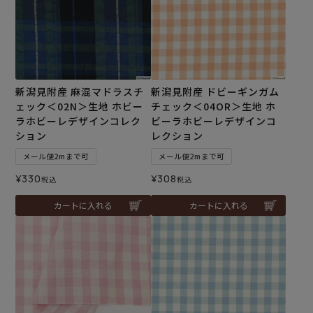
新潟見附産 麻混マドラスチ
新潟見附産 ドビーギンガム
ェック＜02N＞生地 ホビー
チェック＜04OR＞生地 ホ
ラホビーレデザインコレク
ビーラホビーレデザインコ
ション
レクション
メール便2mまで可
メール便2mまで可
¥
330
¥
308
税込
税込
カートに入れる
カートに入れる