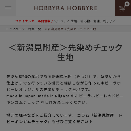
0
ファイナルセール開催中♪
＼リバティ 生地、編み物、刺繍、刺し子／
トップページ
特集一覧
＜新潟見附産＞先染めチェック生地
＜新潟見附産＞先染めチェック
生地
先染め織物の産地である新潟県見附（みつけ）で、糸染めから
仕上げまでを行っている機元と相談しながら作ったホビーラホ
ビーレオリジナルの先染めチェック生地です。
made in Japan. made in Niigata.のホビーラホビーレのドビー
ギンガムチェック をぜひお楽しみください。
機元の様子などをご紹介しています。
コラム『新潟見附産 ド
ビーギンガムチェック』もぜひご覧ください♪