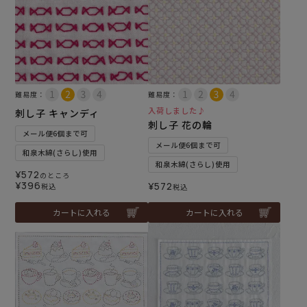
難易度：
難易度：
入荷しました♪
刺し子 キャンディ
刺し子 花の輪
メール便6個まで可
メール便6個まで可
和泉木綿(さらし)使用
和泉木綿(さらし)使用
¥
572
のところ
¥
396
¥
572
税込
税込
カートに入れる
カートに入れる