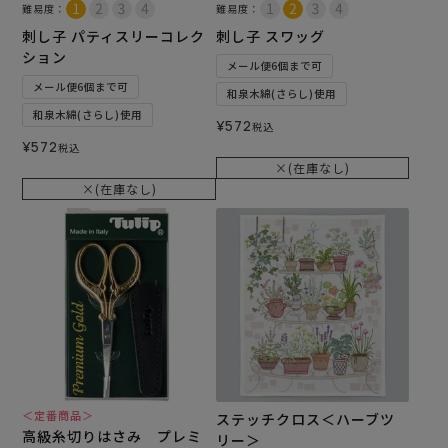
難易度：
難易度：
刺し子 パティスリーコレク
刺し子 スワッグ
ション
メール便6個まで可
メール便6個まで可
和泉木綿(さらし)使用
和泉木綿(さらし)使用
¥
572
税込
¥
572
税込
×(在庫なし)
×(在庫なし)
＜定番商品＞
ステッチクロス＜ハーブツ
高級糸切りはさみ プレミ
リー＞