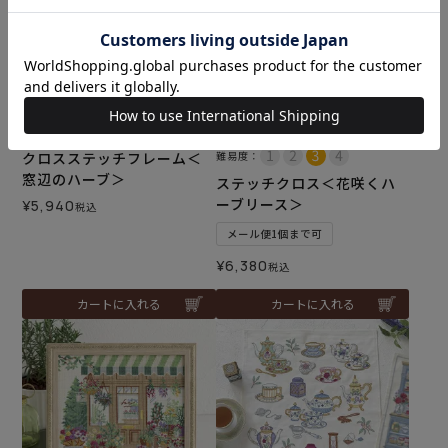
クロスステッチフレーム＜
難易度：
窓辺のハーブ＞
ステッチクロス＜花咲くハ
ーブリース＞
¥
5,940
税込
メール便1個まで可
¥
6,380
税込
カートに入れる
カートに入れる