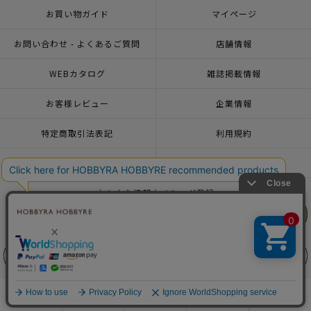
お買い物ガイド
マイページ
お問い合わせ - よくあるご質問
店舗情報
WEBカタログ
雑誌掲載情報
お客様レビュー
企業情報
特定商取引法表記
利用規約
個人情報ポリシー
一緒に働こう♪求人情報
おトクな情報♪メルマガ登録
リリヤン
リリヤン
フェア
フェア
© 2026 HOBBYRA HOBBYRE CORPORATION ALL Rights Reserved
前に戻る
前に戻る
上に戻る
上に戻る
商品を探す
手芸を学ぶ
ガイド
店舗情報
ログイン