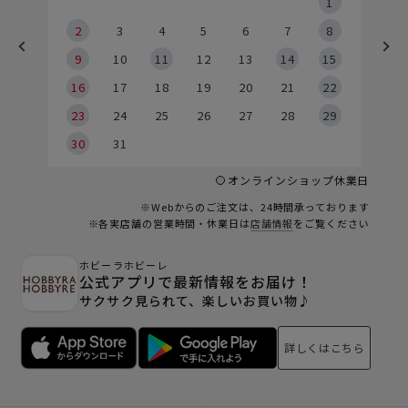
5
1
2
2
3
4
5
6
7
8
9
9
10
11
12
13
14
15
6
16
17
18
19
20
21
22
23
24
25
26
27
28
29
30
31
オンラインショップ休業日
※Webからのご注文は、24時間承っております
※各実店舗の営業時間・休業日は
店舗情報
をご覧ください
ホビーラホビーレ
公式アプリで最新情報をお届け！
サクサク見られて、楽しいお買い物♪
詳しくはこちら