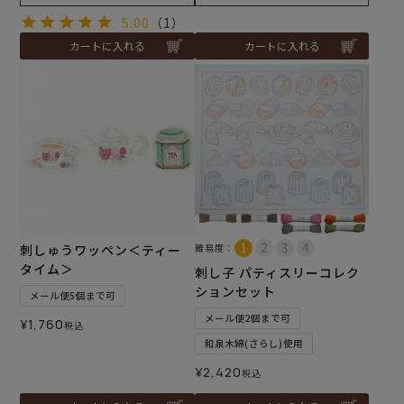
5.00
（1）
カートに入れる
カートに入れる
刺しゅうワッペン＜ティー
難易度：
タイム＞
刺し子 パティスリーコレク
ションセット
メール便5個まで可
メール便2個まで可
¥
1,760
税込
和泉木綿(さらし)使用
¥
2,420
税込