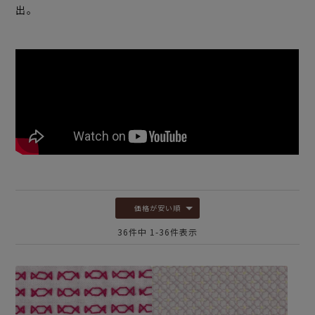
出。
価格が安い順
36
件中
1
-
36
件表示