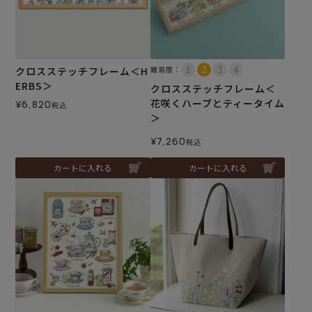
クロスステッチフレーム＜H
難易度：
ERBS＞
クロスステッチフレーム＜
花咲くハーブとティータイム
¥
6,820
税込
＞
¥
7,260
税込
カートに入れる
カートに入れる