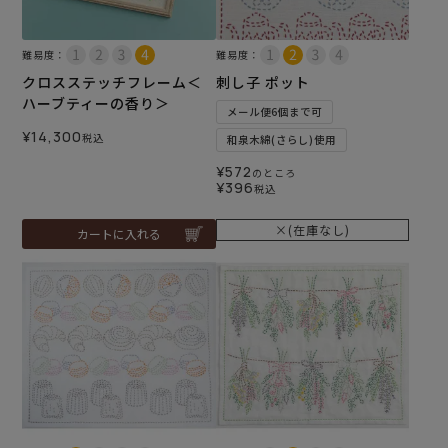
難易度：
難易度：
クロスステッチフレーム＜
刺し子 ポット
ハーブティーの香り＞
メール便6個まで可
¥
14,300
税込
和泉木綿(さらし)使用
¥
572
のところ
¥
396
税込
×(在庫なし)
カートに入れる