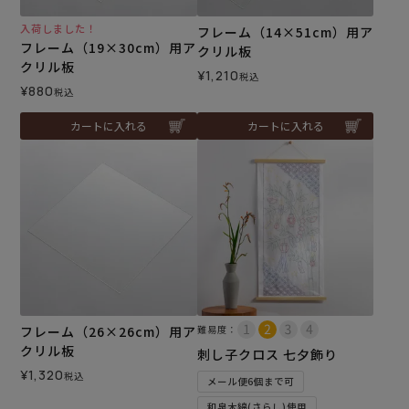
入荷しました！
フレーム（14×51cm）用ア
フレーム（19×30cm）用ア
クリル板
クリル板
¥
1,210
税込
¥
880
税込
カートに入れる
カートに入れる
フレーム（26×26cm）用ア
難易度：
クリル板
刺し子クロス 七夕飾り
¥
1,320
税込
メール便6個まで可
和泉木綿(さらし)使用