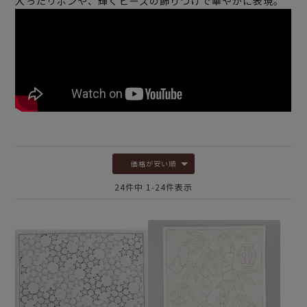
入ったリボンや、輝くビーズの飾りつけで華やかに表現。
価格が安い順
24
件中
1
-
24
件表示