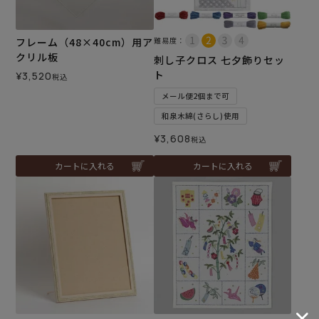
フレーム（48×40cm）用ア
難易度：
クリル板
刺し子クロス 七夕飾りセッ
ト
¥
3,520
税込
メール便2個まで可
和泉木綿(さらし)使用
¥
3,608
税込
カートに入れる
カートに入れる