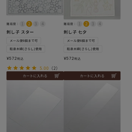
難易度：
難易度：
刺し子 スター
刺し子 七夕
メール便6個まで可
メール便6個まで可
和泉木綿(さらし)使用
和泉木綿(さらし)使用
¥
572
¥
572
税込
税込
5.00
（2）
カートに入れる
カートに入れる