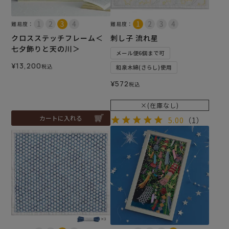
難易度：
難易度：
クロスステッチフレーム＜
刺し子 流れ星
七夕飾りと天の川＞
メール便6個まで可
¥
13,200
税込
和泉木綿(さらし)使用
¥
572
税込
×(在庫なし)
カートに入れる
5.00
（1）