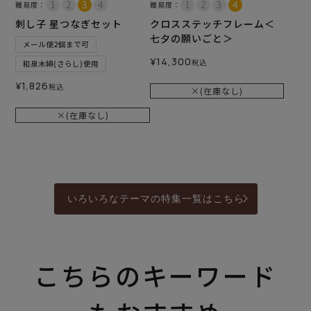
難易度：
難易度：
刺し子 星つなぎセット
クロスステッチフレーム＜
七夕の願いごと＞
メール便2個まで可
¥
14,300
税込
和泉木綿(さらし)使用
¥
1,826
税込
×(在庫なし)
×(在庫なし)
いろいろなテーマの特集一覧はこちら
こちらのキーワード