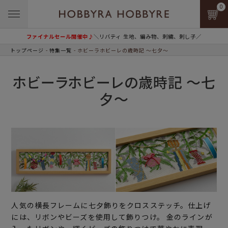
0
ファイナルセール開催中♪
＼リバティ 生地、編み物、刺繍、刺し子／
トップページ
特集一覧
ホビーラホビーレの歳時記 ～七夕～
ホビーラホビーレの歳時記 ～七
夕～
人気の横長フレームに七夕飾りをクロスステッチ。仕上げ
には、リボンやビーズを使用して飾りつけ。 金のラインが