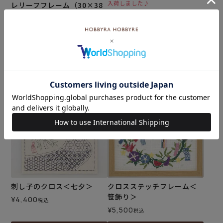
入荷しました♪
レリーフフレーム（30×38
ステッチクロス＜七夕飾り
cm）
＞
¥
3,850
税込
メール便1個まで可
¥
4,070
税込
カートに入れる
カートに入れる
刺し子のクロス＜七夕＞
クロスステッチフレーム＜
笹飾り＞
¥
4,400
税込
¥
5,500
税込