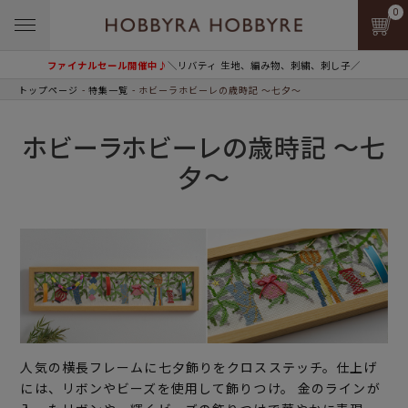
0
ファイナルセール開催中♪
＼リバティ 生地、編み物、刺繍、刺し子／
トップページ
特集一覧
ホビーラホビーレの歳時記 ～七夕～
ホビーラホビーレの歳時記 ～七
夕～
人気の横長フレームに七夕飾りをクロスステッチ。仕上げ
には、リボンやビーズを使用して飾りつけ。 金のラインが