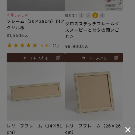
入荷しました！
難易度：
フレーム（30×38cm）用ア
クロスステッチフレーム＜
クリル板
スヌーピーと七夕の願いご
¥
1,540
と＞
税込
5.00
（1）
¥
9,900
税込
カートに入れる
カートに入れる
レリーフフレーム（14×51
レリーフフレーム（26×26
cm）
cm）