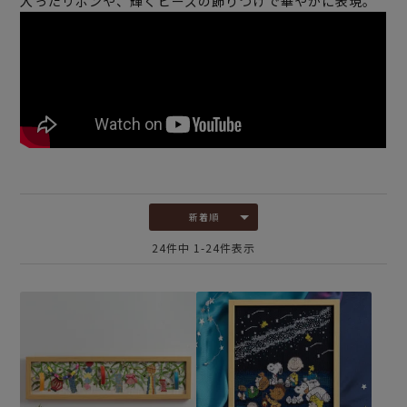
入ったリボンや、輝くビーズの飾りつけで華やかに表現。
新着順
24
件中
1
-
24
件表示