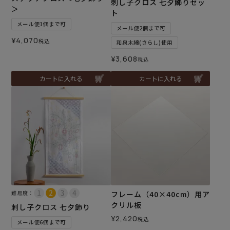
刺し子クロス 七夕飾りセッ
＞
ト
メール便1個まで可
メール便2個まで可
¥
4,070
税込
和泉木綿(さらし)使用
¥
3,608
税込
カートに入れる
カートに入れる
難易度：
フレーム（40×40cm）用ア
クリル板
刺し子クロス 七夕飾り
¥
2,420
税込
メール便6個まで可