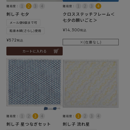
難易度：
難易度：
刺し子 七夕
クロスステッチフレーム＜
七夕の願いごと＞
メール便6個まで可
¥
14,300
税込
和泉木綿(さらし)使用
¥
572
税込
×(在庫なし)
カートに入れる
難易度：
難易度：
刺し子 星つなぎセット
刺し子 流れ星