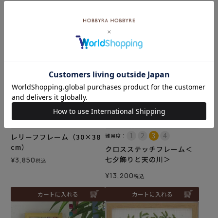
¥
3,300
¥
2,860
税込
税込
カートに入れる
カートに入れる
レリーフフレーム（30×38
難易度：
cm）
クロスステッチフレーム＜
七夕飾りと天の川＞
¥
3,850
税込
¥
13,200
税込
カートに入れる
カートに入れる