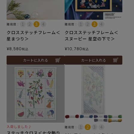
難易度：
難易度：
クロスステッチフレーム＜
クロスステッチフレーム＜
星まつり＞
スヌーピー 星空の下で＞
¥
8,580
¥
10,780
税込
税込
カートに入れる
カートに入れる
入荷しました♪
難易度：
ステッチクロス＜七夕飾り