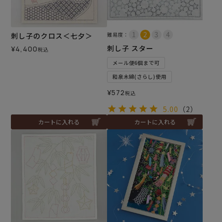
刺し子のクロス＜七夕＞
難易度：
刺し子 スター
¥
4,400
税込
メール便6個まで可
和泉木綿(さらし)使用
¥
572
税込
5.00
（2）
カートに入れる
カートに入れる