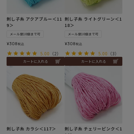
刺し子糸 アクアブルー＜11
刺し子糸 ライトグリーン＜1
9＞
18＞
メール便10個まで可
メール便10個まで可
¥
308
¥
308
税込
税込
5.00
（2）
5.00
（3）
カートに入れる
カートに入れる
刺し子糸 カラシ＜117＞
刺し子糸 チェリーピンク＜1