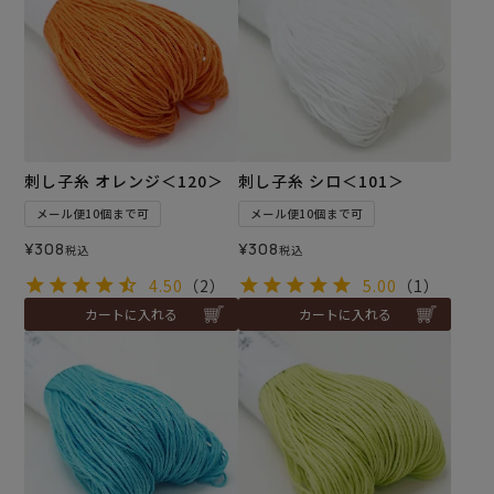
刺し子糸 オレンジ＜120＞
刺し子糸 シロ＜101＞
メール便10個まで可
メール便10個まで可
¥
308
¥
308
税込
税込
4.50
（2）
5.00
（1）
カートに入れる
カートに入れる