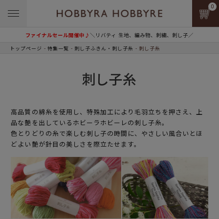
0
ファイナルセール開催中♪
＼リバティ 生地、編み物、刺繍、刺し子／
トップページ
特集一覧
刺し子ふきん・刺し子糸
刺し子糸
刺し子糸
高品質の綿糸を使用し、特殊加工により毛羽立ちを押さえ、上
品な艶を出しているホビーラホビーレの刺し子糸。
色とりどりの糸で楽しむ刺し子の時間に、やさしい風合いとほ
どよい艶が針目の美しさを際立たせます。