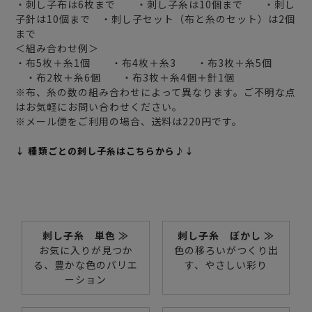
・刺し子布は6枚まで ・刺し子糸は10個まで ・刺し
子針は10個まで ・刺し子セット（布と糸のセット）は2個
まで
＜組み合わせ例＞
・布5枚＋糸1個 ・布4枚＋糸3 ・布3枚＋糸5個
・布2枚＋糸6個 ・布3枚＋糸4個＋針1個
※布、糸の数の組み合わせによって異なります。ご不明な点
はお気軽にお問い合わせください。
※メール便をご利用の場合、送料は220円です。
↓ 種類ごとの刺し子糸はこちらから♪↓
刺し子糸 単色 ≫
刺し子糸 ぼかし ≫
お気に入りが見つか
色の移ろいがつくり出
る、豊かな色のバリエ
す、やさしい彩り
ーション