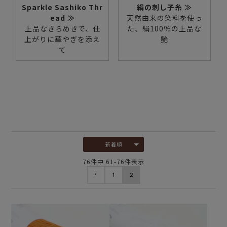
Sparkle Sashiko Thr
絹の刺し子糸 ≫
ead ≫
天然由来の染料を使っ
上品なきらめきで、仕
た、絹100％の上品な
上がりに華やぎを添え
艶
て
新着順
76
件中
61
-
76
件表示
1
2