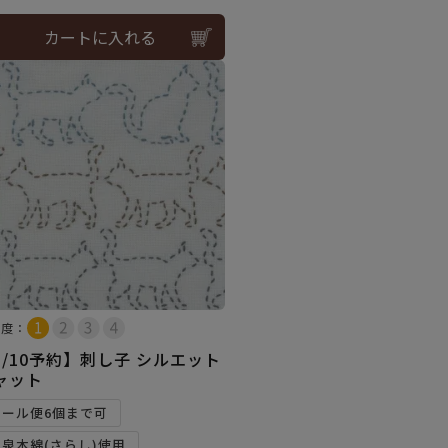
カートに入れる
易度：
8/10予約】刺し子 シルエット
ャット
メール便6個まで可
和泉木綿(さらし)使用