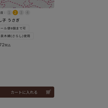
易度：
し子 うさぎ
メール便6個まで可
和泉木綿(さらし)使用
72
税込
カートに入れる