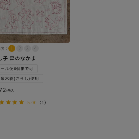
易度：
し子 森のなかま
メール便6個まで可
和泉木綿(さらし)使用
72
税込
5.00
（1）