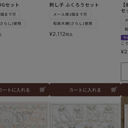
OGセット
刺し子 ふくろうセット
【
セ
2個まで可
メール便2個まで可
さらし)使用
和泉木綿(さらし)使用
¥
2,112
込
税込
予
こ
¥
2
カートに入れる
カートに入れる