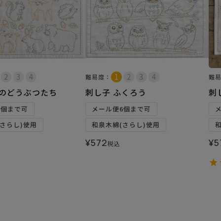
難易度：
難
森のどうぶつたち
刺し子 ふくろう
刺
6個まで可
メール便6個まで可
さらし)使用
和泉木綿(さらし)使用
¥
572
¥
5
税込