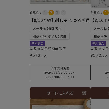
難易度：
難易度：
【8/10予約】刺し子 くつろぎ猫
【8/10
メール便6個まで可
メール便
和泉木綿(さらし)使用
和泉木綿(
予約商品
予約商品
こちらは予約商品です
こちらは予
¥
572
¥
572
税込
税込
予約受付期間
2026/08/01 20:00
〜
20
2026/08/09 17:00
2
カートに入れる