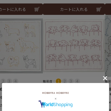
カートに入れる
カートに入れる
難易度：
難
ぬ
刺し子 こいぬのともだち
【
キ
6個まで可
メール便6個まで可
さらし)使用
和泉木綿(さらし)使用