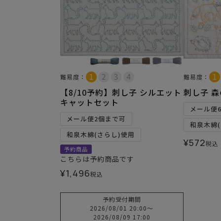
難易度：
難易度：
【8/10予約】刺し子 シルエット
刺し子 
キャットセット
メール便
メール便2個まで可
和泉木綿(
和泉木綿(さらし)使用
¥
572
税込
予約商品
こちらは予約商品です
¥
1,496
税込
予約受付期間
2026/08/01 20:00
〜
2026/08/09 17:00