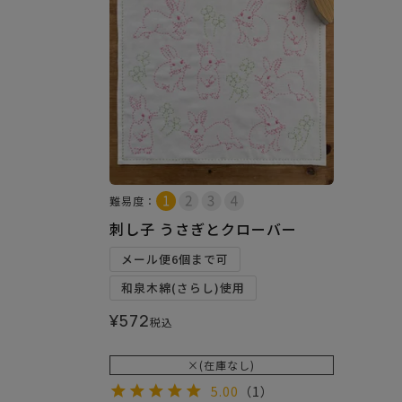
難易度：
刺し子 うさぎとクローバー
メール便6個まで可
和泉木綿(さらし)使用
¥
572
税込
×(在庫なし)
5.00
（1）