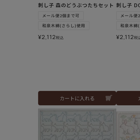
刺し子 森のどうぶつたちセット
刺し子 D
メール便2個まで可
メール便
和泉木綿(さらし)使用
和泉木綿(
¥
2,112
¥
2,112
税込
税
カートに入れる