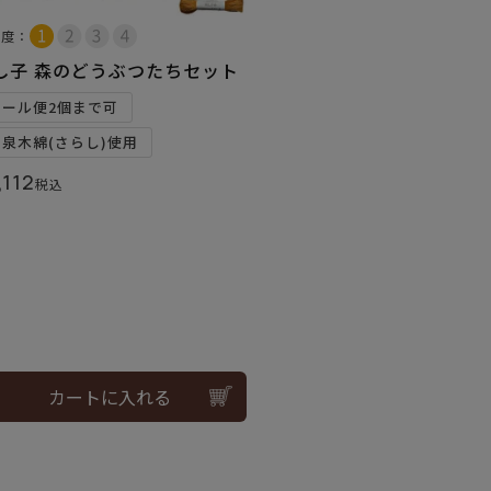
易度：
し子 森のどうぶつたちセット
メール便2個まで可
和泉木綿(さらし)使用
,112
税込
カートに入れる