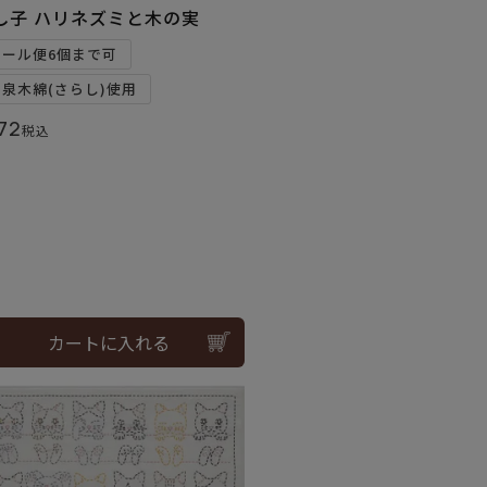
し子 ハリネズミと木の実
メール便6個まで可
和泉木綿(さらし)使用
72
税込
カートに入れる