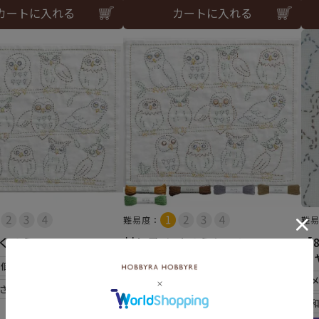
カートに入れる
カートに入れる
難易度：
難
ふくろう
刺し子 ふくろうセット
【
キ
6個まで可
メール便2個まで可
さらし)使用
和泉木綿(さらし)使用
¥
2,112
税込