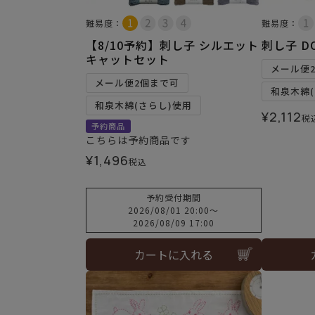
難易度：
難易度：
【8/10予約】刺し子 シルエット
刺し子 D
キャットセット
メール便
メール便2個まで可
和泉木綿(
和泉木綿(さらし)使用
¥
2,112
税
予約商品
こちらは予約商品です
¥
1,496
税込
予約受付期間
2026/08/01 20:00
〜
2026/08/09 17:00
カートに入れる