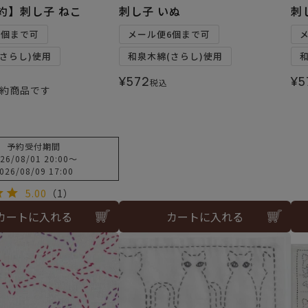
予約】刺し子 ねこ
刺し子 いぬ
刺
6個まで可
メール便6個まで可
さらし)使用
和泉木綿(さらし)使用
¥
572
¥
5
税込
約商品です
予約受付期間
26/08/01 20:00
〜
026/08/09 17:00
5.00
（1）
カートに入れる
カートに入れる