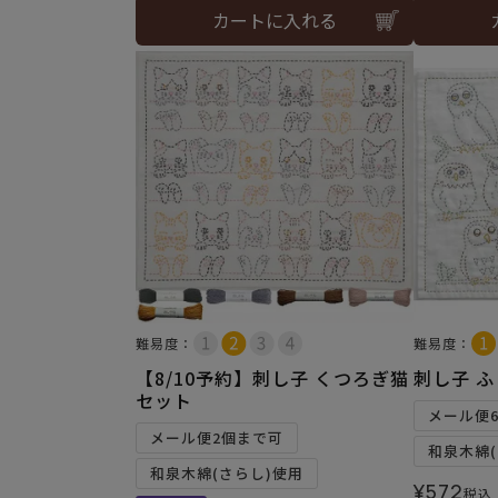
カートに入れる
難易度：
難易度：
【8/10予約】刺し子 くつろぎ猫
刺し子 
セット
メール便
メール便2個まで可
和泉木綿(
和泉木綿(さらし)使用
¥
572
税込