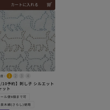
カートに入れる
易度：
8/10予約】刺し子 シルエット
ャット
メール便6個まで可
和泉木綿(さらし)使用