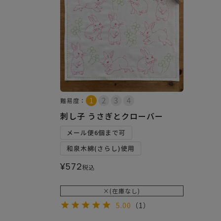
難易度：
刺し子 うさぎとクローバー
メール便6個まで可
和泉木綿(さらし)使用
¥
572
税込
×(在庫なし)
5.00
（1）