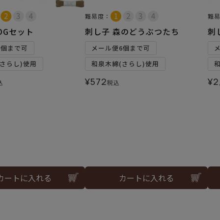
難易度：
難
OGセット
刺し子 森のどうぶつたち
刺
2個まで可
メール便6個まで可
さらし)使用
和泉木綿(さらし)使用
¥
572
¥
2
込
税込
カートに入れる
カートに入れる