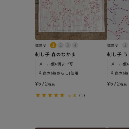
難易度：
難易度：
刺し子 森のなかま
刺し子 
メール便6個まで可
メール便
和泉木綿(さらし)使用
和泉木綿(
¥
572
¥
572
税込
税込
5.00
（1）