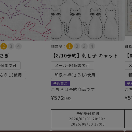
難易度：
難
うさぎ
【8/10予約】刺し子 キャット
【
6個まで可
メール便6個まで可
さらし)使用
和泉木綿(さらし)使用
予約商品
予
こちらは予約商品です
こ
¥
572
¥
5
税込
予約受付期間
2026/08/01 20:00
〜
2026/08/09 17:00