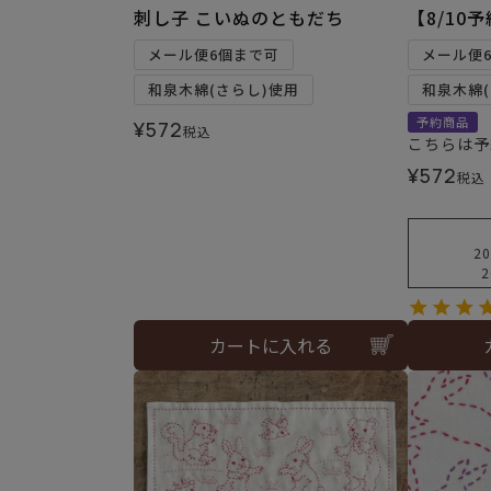
刺し子 こいぬのともだち
【8/10
メール便6個まで可
メール便
和泉木綿(さらし)使用
和泉木綿(
予約商品
¥
572
税込
こちらは予
¥
572
税込
20
2
カートに入れる