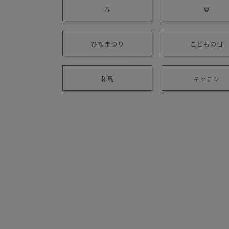
春
夏
ひなまつり
こどもの日
和風
キッチン