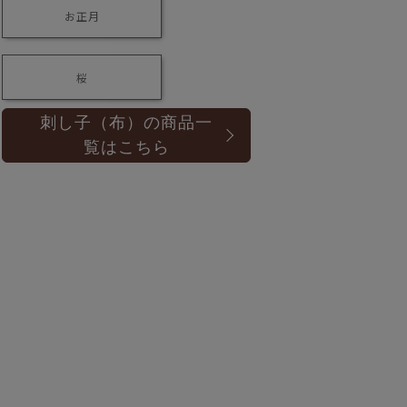
お正月
桜
刺し子（布）の商品一
覧はこちら