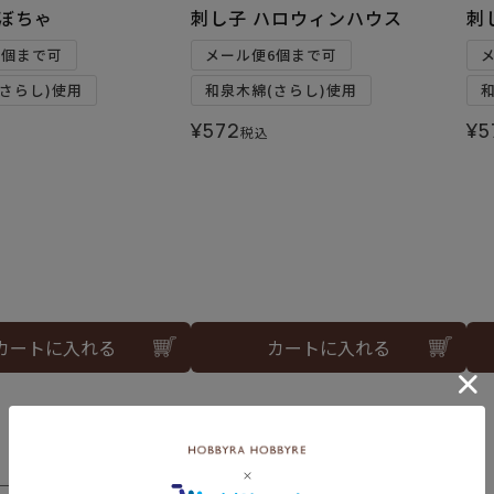
かぼちゃ
刺し子 ハロウィンハウス
刺
6個まで可
メール便6個まで可
さらし)使用
和泉木綿(さらし)使用
¥
572
¥
5
税込
カートに入れる
カートに入れる