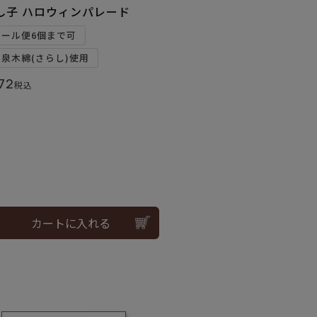
し子 ハロウィンパレード
メール便6個まで可
和泉木綿(さらし)使用
72
税込
カートに入れる