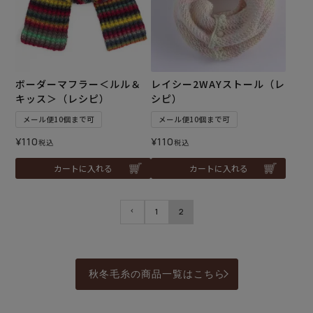
ボーダーマフラー＜ルル＆
レイシー2WAYストール（レ
キッス＞（レシピ）
シピ）
メール便10個まで可
メール便10個まで可
¥
110
¥
110
税込
税込
カートに入れる
カートに入れる
1
2
秋冬毛糸の商品一覧はこちら