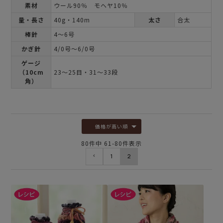
素材
ウール90％ モヘヤ10％
量・長さ
40g・140m
太さ
合太
棒針
4～6号
かぎ針
4/0号～6/0号
ゲージ
（10cm
23～25目・31～33段
角）
価格が高い順
80
件中
61
-
80
件表示
1
2