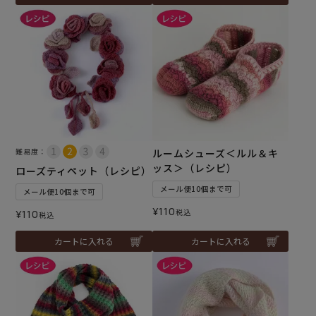
難易度：
ルームシューズ＜ルル＆キ
ッス＞（レシピ）
ローズティペット（レシピ）
メール便10個まで可
メール便10個まで可
¥
110
税込
¥
110
税込
カートに入れる
カートに入れる