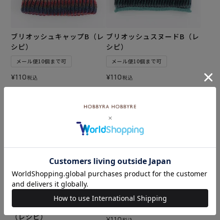
ブリオッシュキャップB（レ
ブリオッシュスヌードB（レ
シピ）
シピ）
メール便10個まで可
メール便10個まで可
¥
110
¥
110
税込
税込
カートに入れる
カートに入れる
リバーシブルブランケット
ローズのモチーフ（レシピ）
（レシピ）
¥
110
税込