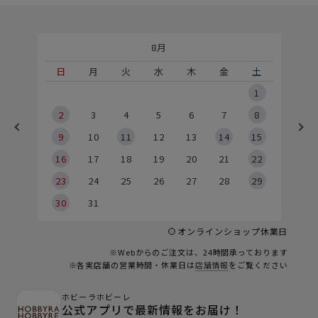
8月
土
日
月
火
水
木
金
土
5
1
2
2
3
4
5
6
7
8
9
9
10
11
12
13
14
15
6
16
17
18
19
20
21
22
23
24
25
26
27
28
29
30
31
オンラインショップ休業日
※Webからのご注文は、24時間承っております
※各実店舗の営業時間・休業日は
店舗情報
をご覧ください
ホビーラホビーレ
公式アプリで最新情報をお届け！