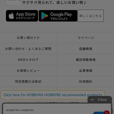
サクサク見られて、楽しいお買い物♪
詳しくはこちら
お買い物ガイド
マイページ
お問い合わせ - よくあるご質問
店舗情報
WEBカタログ
雑誌掲載情報
お客様レビュー
企業情報
特定商取引法表記
利用規約
個人情報ポリシー
一緒に働こう♪求人情報
おトクな情報♪メルマガ登録
リリヤン
リリヤン
フェア
フェア