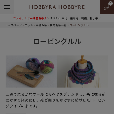
0
ファイナルセール開催中♪
＼リバティ 生地、編み物、刺繍、刺し子／
トップページ
ニット
手編み糸
秋冬毛糸一覧
ロービングルル
ロービングルル
上質で柔らかなウールにモヘヤをブレンドし、糸に撚る前
にかすり染めにし、殆ど撚りをかけずに紡績したロービン
グタイプの糸です。