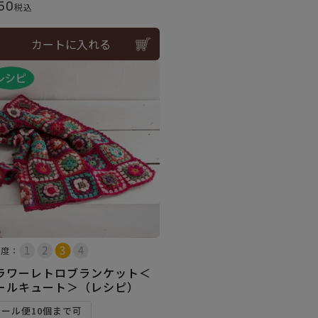
50
税込
カートに入れる
易度：
ラワーレトロブランケット＜
ールキュート＞（レシピ）
メール便10個まで可