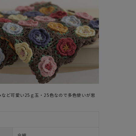
など可愛い25ｇ玉・25色なので多色使いが思
合細