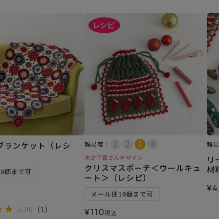
ブランケット（レシ
難易度：
難
木之下薫さんデザイン
リ
クリスマスポーチ＜ウールキュ
材
10個まで可
ート＞（レシピ）
¥
4
メール便10個まで可
5.00
（1）
¥
110
税込