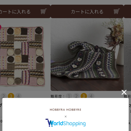
カートに入れる
カートに入れる
難易度：
難
ブランケット（レシ
ビオラのボーダーブランケット
ビ
（編み物 材料セット）
物
10個まで可
¥
7,810
¥
4
税込