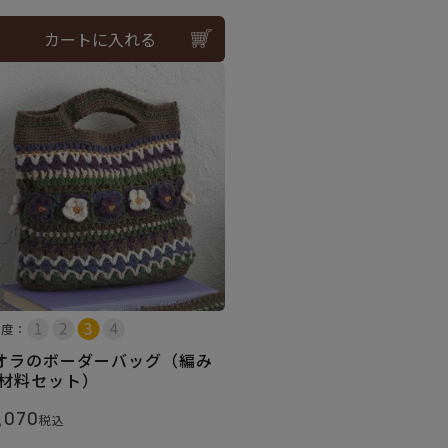
カートに入れる
易度：
オラのボーダーバッグ（編み
 材料セット）
,070
税込