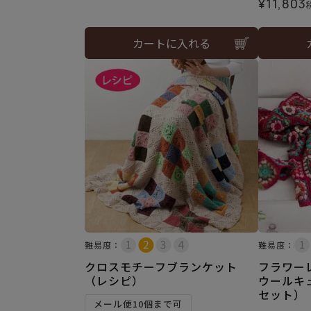
¥
11,803
カートに入れる
難易度：
難易度：
クロスモチーフブランケット
フラワー
（レシピ）
ウールキ
セット）
メール便10個まで可