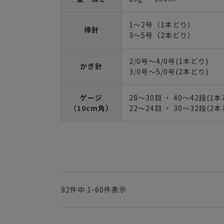
1～2号（1本どり）
棒針
3～5号（2本どり）
2/0号～4/0号(1本どり)
かぎ針
3/0号～5/0号(2本どり)
ゲージ
28～30目 ・ 40～42段(1本
（10cm角）
22～24目 ・ 30～32段(2本
92
件中
1
-
60
件表示