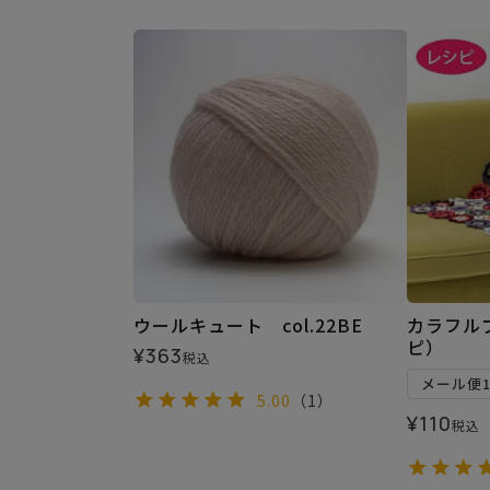
ウールキュート col.22BE
カラフル
ピ）
¥
363
税込
メール便
5.00
（1）
¥
110
税込