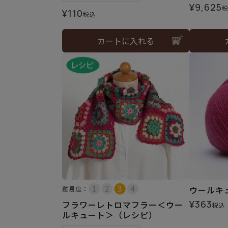
¥
9,625
¥
110
税込
カートに入れる
ウールキュ
難易度：
¥
363
フラワーレトロマフラー＜ウー
税込
ルキュート＞（レシピ）