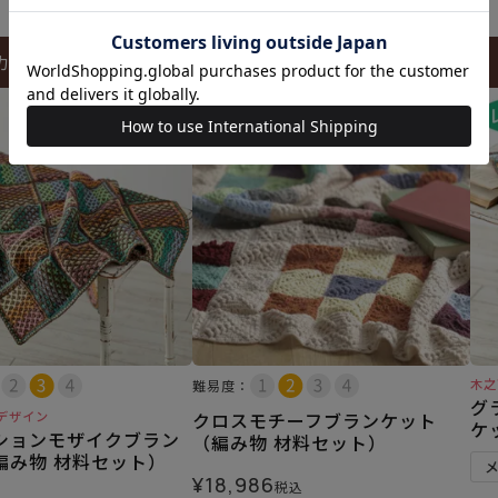
カートに入れる
カートに入れる
木之
難易度：
グ
デザイン
クロスモチーフブランケット
ケ
ションモザイクブラン
（編み物 材料セット）
編み物 材料セット）
¥
18,986
税込