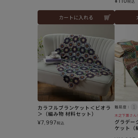
¥
110
税込
カートに入れる
カラフルブランケット＜ビオラ
難易度：
＞（編み物 材料セット）
木之下薫さん
グラデー
¥
7,997
税込
ケット（