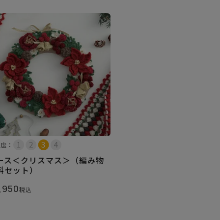
易度：
ース＜クリスマス＞（編み物
料セット）
,950
税込