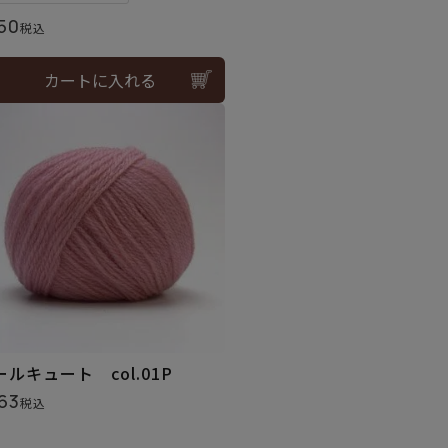
50
税込
カートに入れる
ールキュート col.01P
63
税込