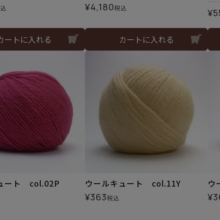
¥
4,180
税込
税込
¥
5
カートに入れる
カートに入れる
ート col.02P
ウールキュート col.11Y
ウ
¥
363
¥
3
税込