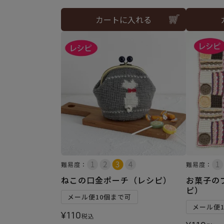
カートに入れる
難易度：
難易度：
ねこの口金ポーチ（レシピ）
お菓子の
ピ）
メール便10個まで可
メール便
¥
110
税込