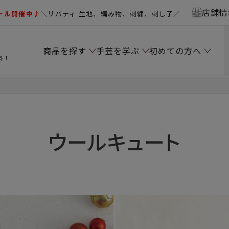
店舗情
ール開催中♪
＼リバティ 生地、編み物、刺繍、刺し子／
商品を探す
手芸を学ぶ
初めての方へ
料！
ウールキュート