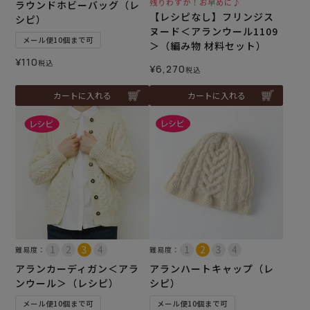
残りわずか！お早めに♪
ラウンドホビーバッグ（レ
【レシピなし】フリンジス
シピ）
ヌード＜アランウール1109
メール便10個まで可
＞（編み物 材料セット）
¥
110
税込
¥
6,270
税込
カートに入れる
カートに入れる
難易度：
難易度：
アランカーディガン＜アラ
アランハートキャップ（レ
ンウール＞（レシピ）
シピ）
メール便10個まで可
メール便10個まで可