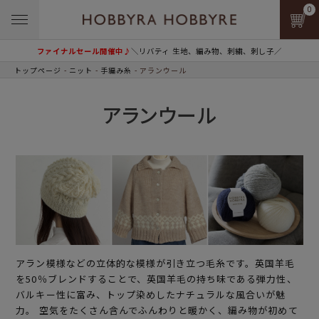
0
ファイナルセール開催中♪
＼リバティ 生地、編み物、刺繍、刺し子／
トップページ
ニット
手編み糸
アランウール
アランウール
アラン模様などの立体的な模様が引き立つ毛糸です。英国羊毛
を50％ブレンドすることで、英国羊毛の持ち味である弾力性、
バルキー性に富み、トップ染めしたナチュラルな風合いが魅
力。 空気をたくさん含んでふんわりと暖かく、編み物が初めて