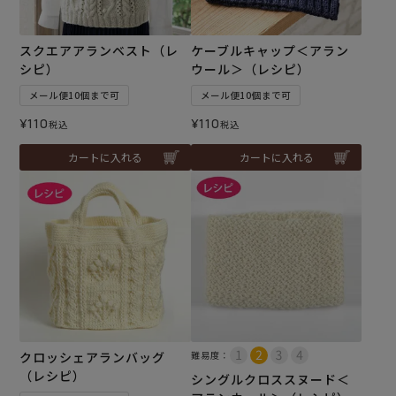
スクエアアランベスト（レ
ケーブルキャップ＜アラン
シピ）
ウール＞（レシピ）
メール便10個まで可
メール便10個まで可
¥
110
¥
110
税込
税込
カートに入れる
カートに入れる
クロッシェアランバッグ
難易度：
（レシピ）
シングルクロススヌード＜