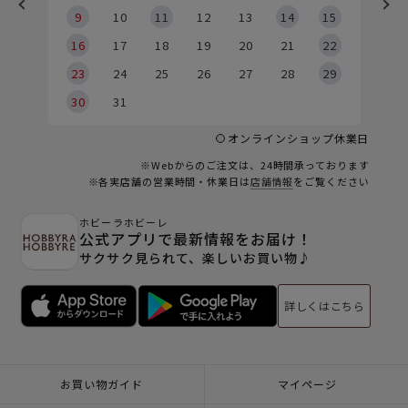
9
9
10
11
12
13
14
15
6
16
17
18
19
20
21
22
23
24
25
26
27
28
29
30
31
オンラインショップ休業日
※Webからのご注文は、24時間承っております
※各実店舗の営業時間・休業日は
店舗情報
をご覧ください
ホビーラホビーレ
公式アプリで最新情報をお届け！
サクサク見られて、楽しいお買い物♪
詳しくはこちら
お買い物ガイド
マイページ