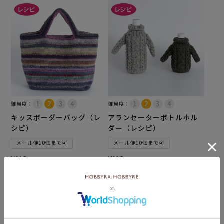
難易度：
難易度：
キッスボーダーバッグ（レ
アランセーターボトルホル
シピ）
ダー（レシピ）
メール便10個まで可
メール便10個まで可
¥
110
¥
110
税込
税込
カートに入れる
カートに入れる