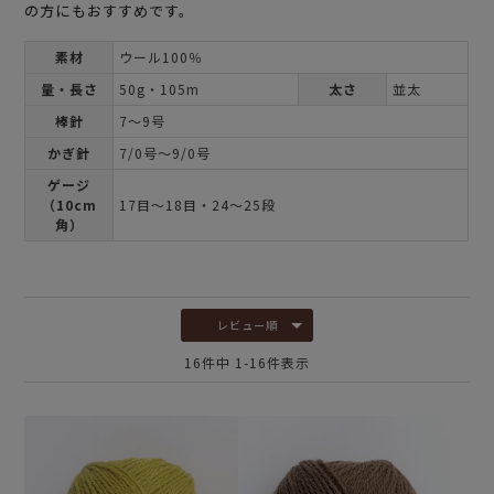
の方にもおすすめです。
素材
ウール100％
量・長さ
50g・105m
太さ
並太
棒針
7～9号
かぎ針
7/0号～9/0号
ゲージ
（10cm
17目～18目・24～25段
角）
レビュー順
16
件中
1
-
16
件表示