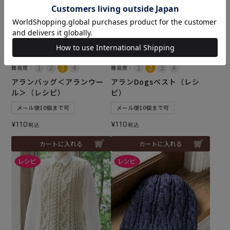
難易度：
難易度：
アランバッグ＜アランウー
アランDogsベスト（レシ
ル＞（レシピ）
ピ）
メール便10個まで可
メール便10個まで可
¥
110
¥
110
税込
税込
カートに入れる
カートに入れる