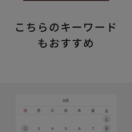
こちらのキーワード
もおすすめ
8月
土
日
月
火
水
木
金
土
5
1
2
2
3
4
5
6
7
8