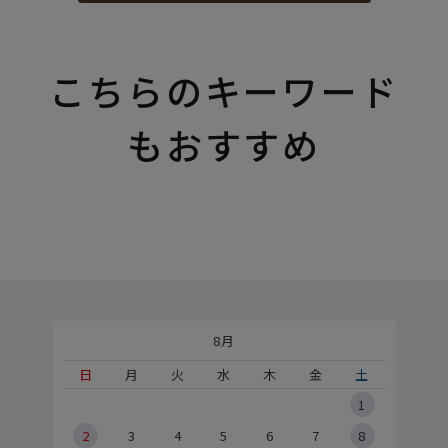
こちらのキーワード
もおすすめ
8月
土
日
月
火
水
木
金
土
5
1
2
2
3
4
5
6
7
8