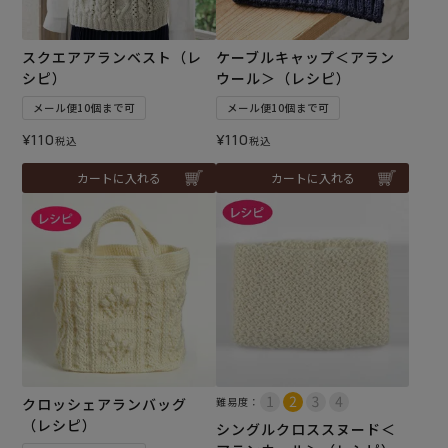
スクエアアランベスト（レ
ケーブルキャップ＜アラン
シピ）
ウール＞（レシピ）
メール便10個まで可
メール便10個まで可
¥
110
¥
110
税込
税込
カートに入れる
カートに入れる
クロッシェアランバッグ
難易度：
（レシピ）
シングルクロススヌード＜