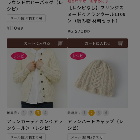
残りわずか！お早めに♪
ラウンドホビーバッグ（レ
【レシピなし】フリンジス
シピ）
ヌード＜アランウール1109
メール便10個まで可
＞（編み物 材料セット）
¥
110
税込
¥
6,270
税込
カートに入れる
カートに入れる
難易度：
難易度：
アランカーディガン＜アラ
アランハートキャップ（レ
ンウール＞（レシピ）
シピ）
メール便10個まで可
メール便10個まで可