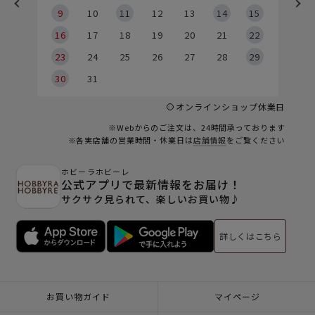
9
9
10
11
12
13
14
15
6
16
17
18
19
20
21
22
23
24
25
26
27
28
29
30
31
オンラインショップ休業日
※Webからのご注文は、24時間承っております
※各実店舗の営業時間・休業日は
店舗情報
をご覧ください
ホビーラホビーレ
公式アプリで最新情報をお届け！
サクサク見られて、楽しいお買い物♪
詳しくはこちら
お買い物ガイド
マイページ