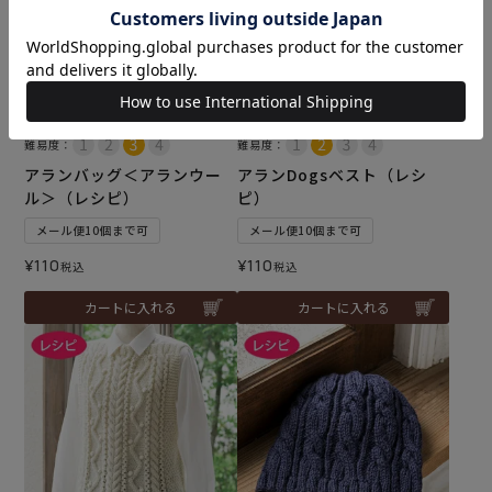
難易度：
難易度：
アランバッグ＜アランウー
アランDogsベスト（レシ
ル＞（レシピ）
ピ）
メール便10個まで可
メール便10個まで可
¥
110
¥
110
税込
税込
カートに入れる
カートに入れる