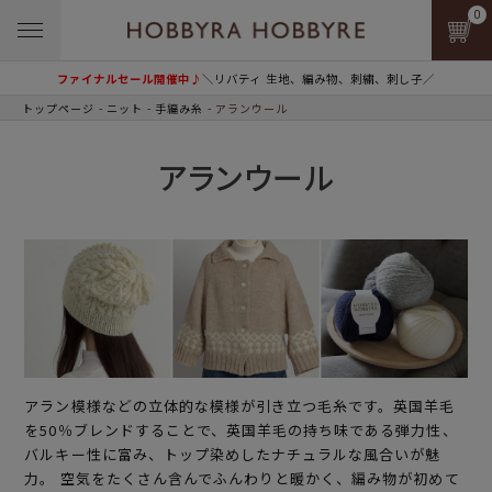
0
ファイナルセール開催中♪
＼リバティ 生地、編み物、刺繍、刺し子／
トップページ
ニット
手編み糸
アランウール
アランウール
アラン模様などの立体的な模様が引き立つ毛糸です。英国羊毛
を50％ブレンドすることで、英国羊毛の持ち味である弾力性、
バルキー性に富み、トップ染めしたナチュラルな風合いが魅
力。 空気をたくさん含んでふんわりと暖かく、編み物が初めて