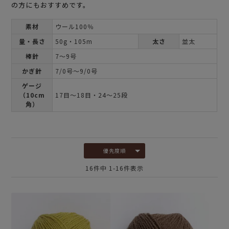
の方にもおすすめです。
素材
ウール100％
量・長さ
50g・105m
太さ
並太
棒針
7～9号
かぎ針
7/0号～9/0号
ゲージ
（10cm
17目～18目・24～25段
角）
優先度順
16
件中
1
-
16
件表示