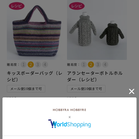
難易度：
難易度：
キッスボーダーバッグ（レ
アランセーターボトルホル
シピ）
ダー（レシピ）
メール便10個まで可
メール便10個まで可
¥
110
¥
110
税込
税込
カートに入れる
カートに入れる