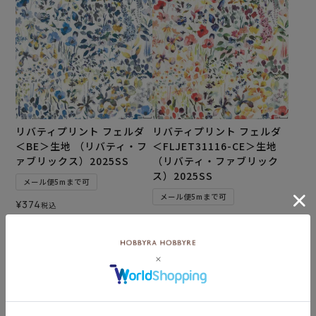
リバティプリント フェルダ
リバティプリント フェルダ
＜BE＞生地 （リバティ・フ
＜FLJET31116-CE＞生地
ァブリックス）2025SS
（リバティ・ファブリック
ス）2025SS
メール便5mまで可
メール便5mまで可
¥
374
税込
¥
374
税込
カートに入れる
カートに入れる