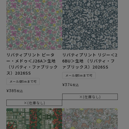
リバティプリント ピータ
リバティプリント リジー＜2
ー・メドゥ＜J26A＞生地
6BU＞生地 （リバティ・フ
（リバティ・ファブリック
ァブリックス）2026SS
ス）2026SS
メール便5mまで可
メール便5mまで可
¥
374
税込
¥
385
税込
×(在庫なし)
×(在庫なし)