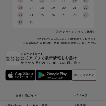
9
9
10
11
12
13
14
15
6
16
17
18
19
20
21
22
23
24
25
26
27
28
29
30
31
オンラインショップ休業日
※Webからのご注文は、24時間承っております
※各実店舗の営業時間・休業日は
店舗情報
をご覧ください
ホビーラホビーレ
公式アプリで最新情報をお届け！
サクサク見られて、楽しいお買い物♪
詳しくはこちら
お買い物ガイド
マイページ
お問い合わせ - よくあるご質問
店舗情報