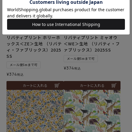
リバティプリント ホリーホ
リバティプリント ミャオウ
ックス＜ZE＞生地 （リバテ
＜WE＞生地 （リバティ・フ
ィ・ファブリックス）2025
ァブリックス）2025SS
SS
メール便5mまで可
メール便5mまで可
¥
374
税込
¥
374
税込
カートに入れる
カートに入れる