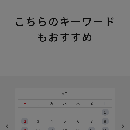
こちらのキーワード
もおすすめ
8月
土
日
月
火
水
木
金
土
5
1
2
2
3
4
5
6
7
8