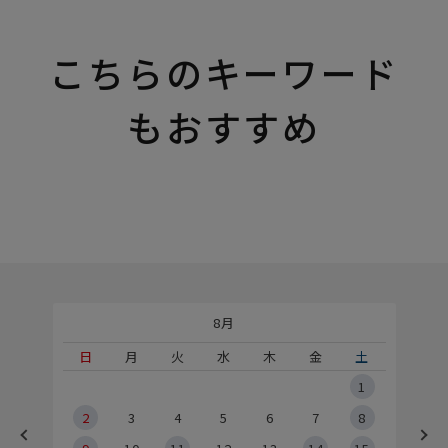
こちらのキーワード
もおすすめ
8月
土
日
月
火
水
木
金
土
5
1
2
2
3
4
5
6
7
8