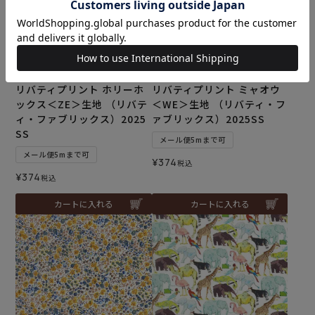
リバティプリント ホリーホ
リバティプリント ミャオウ
ックス＜ZE＞生地 （リバテ
＜WE＞生地 （リバティ・フ
ィ・ファブリックス）2025
ァブリックス）2025SS
SS
メール便5mまで可
メール便5mまで可
¥
374
税込
¥
374
税込
カートに入れる
カートに入れる