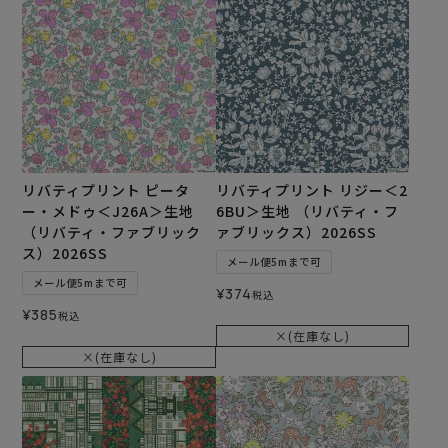
リバティプリント ピータ
リバティプリント リジー＜2
ー・メドゥ＜J26A＞生地
6BU＞生地 （リバティ・フ
（リバティ・ファブリック
ァブリックス）2026SS
ス）2026SS
メール便5mまで可
メール便5mまで可
¥
374
税込
¥
385
税込
×(在庫なし)
×(在庫なし)