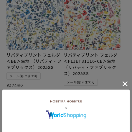
リバティプリント フェルダ
リバティプリント フェルダ
＜BE＞生地 （リバティ・フ
＜FLJET31116-CE＞生地
ァブリックス）2025SS
（リバティ・ファブリック
ス）2025SS
メール便5mまで可
メール便5mまで可
¥
374
税込
¥
374
税込
カートに入れる
カートに入れる