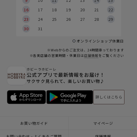
9
9
10
11
12
13
14
15
6
16
17
18
19
20
21
22
23
24
25
26
27
28
29
30
31
オンラインショップ休業日
※Webからのご注文は、24時間承っております
※各実店舗の営業時間・休業日は
店舗情報
をご覧ください
ホビーラホビーレ
公式アプリで最新情報をお届け！
サクサク見られて、楽しいお買い物♪
詳しくはこちら
お買い物ガイド
マイページ
お問い合わせ - よくあるご質問
店舗情報