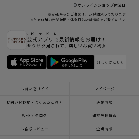
オンラインショップ休業日
※Webからのご注文は、24時間承っております
※各実店舗の営業時間・休業日は
店舗情報
をご覧ください
ホビーラホビーレ
公式アプリで最新情報をお届け！
サクサク見られて、楽しいお買い物♪
詳しくはこちら
お買い物ガイド
マイページ
お問い合わせ - よくあるご質問
店舗情報
WEBカタログ
雑誌掲載情報
お客様レビュー
企業情報