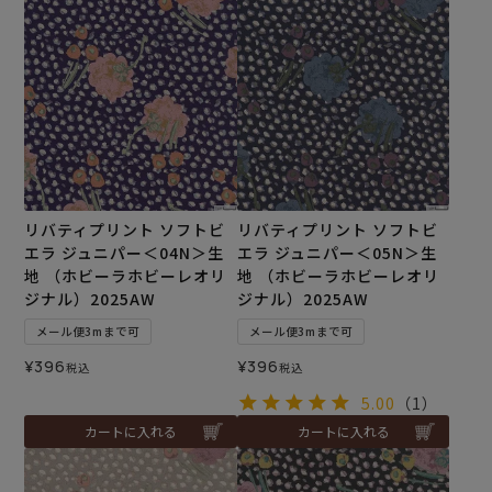
リバティプリント ソフトビ
リバティプリント ソフトビ
エラ ジュニパー＜04N＞生
エラ ジュニパー＜05N＞生
地 （ホビーラホビーレオリ
地 （ホビーラホビーレオリ
ジナル）2025AW
ジナル）2025AW
メール便3mまで可
メール便3mまで可
¥
396
¥
396
税込
税込
5.00
（1）
カートに入れる
カートに入れる