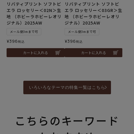
リバティプリント ソフトビ
リバティプリント ソフトビ
エラ ロッセリー＜02N＞生
エラ ロッセリー＜03GR＞生
地 （ホビーラホビーレオリ
地 （ホビーラホビーレオリ
ジナル）2025AW
ジナル）2025AW
メール便3mまで可
メール便3mまで可
¥
396
¥
396
税込
税込
カートに入れる
カートに入れる
いろいろなテーマの特集一覧はこちら
こちらのキーワード