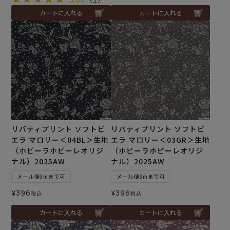
カートに入れる
カートに入れる
リバティプリント ソフトビ
リバティプリント ソフトビ
エラ マロリー＜04BL＞生地
エラ マロリー＜03GR＞生地
（ホビーラホビーレオリジ
（ホビーラホビーレオリジ
ナル）2025AW
ナル）2025AW
メール便3mまで可
メール便3mまで可
¥
396
¥
396
税込
税込
カートに入れる
カートに入れる