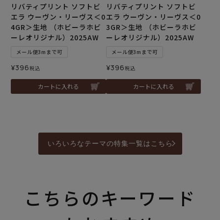
リバティプリント ソフトビ
リバティプリント ソフトビ
エラ ウーヴン・リーヴス＜0
エラ ウーヴン・リーヴス＜0
4GR＞生地 （ホビーラホビ
3GR＞生地 （ホビーラホビ
ーレオリジナル）2025AW
ーレオリジナル）2025AW
メール便3mまで可
メール便3mまで可
¥
396
¥
396
税込
税込
カートに入れる
カートに入れる
いろいろなテーマの特集一覧はこちら
こちらのキーワード