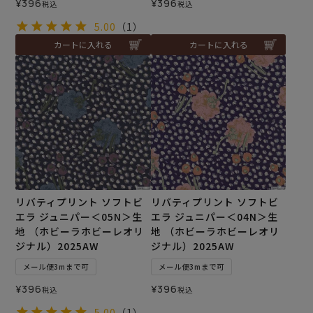
¥
396
¥
396
税込
税込
5.00
（1）
カートに入れる
カートに入れる
リバティプリント ソフトビ
リバティプリント ソフトビ
エラ ジュニパー＜05N＞生
エラ ジュニパー＜04N＞生
地 （ホビーラホビーレオリ
地 （ホビーラホビーレオリ
ジナル）2025AW
ジナル）2025AW
メール便3mまで可
メール便3mまで可
¥
396
¥
396
税込
税込
5.00
（1）