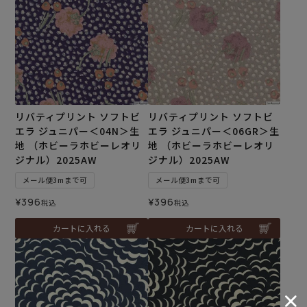
リバティプリント ソフトビ
リバティプリント ソフトビ
エラ ジュニパー＜04N＞生
エラ ジュニパー＜06GR＞生
地 （ホビーラホビーレオリ
地 （ホビーラホビーレオリ
ジナル）2025AW
ジナル）2025AW
メール便3mまで可
メール便3mまで可
¥
396
¥
396
税込
税込
カートに入れる
カートに入れる