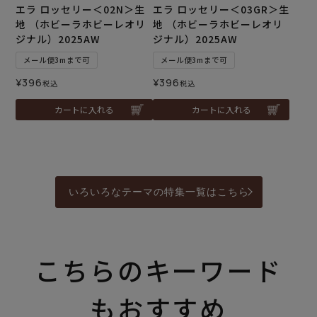
エラ ロッセリー＜02N＞生
エラ ロッセリー＜03GR＞生
地 （ホビーラホビーレオリ
地 （ホビーラホビーレオリ
ジナル）2025AW
ジナル）2025AW
メール便3mまで可
メール便3mまで可
¥
396
¥
396
税込
税込
カートに入れる
カートに入れる
いろいろなテーマの特集一覧はこちら
こちらのキーワード
もおすすめ