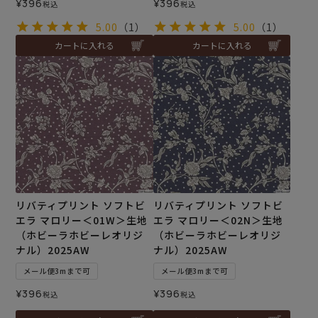
¥
396
¥
396
税込
税込
5.00
（1）
5.00
（1）
カートに入れる
カートに入れる
リバティプリント ソフトビ
リバティプリント ソフトビ
エラ マロリー＜01W＞生地
エラ マロリー＜02N＞生地
（ホビーラホビーレオリジ
（ホビーラホビーレオリジ
ナル）2025AW
ナル）2025AW
メール便3mまで可
メール便3mまで可
¥
396
¥
396
税込
税込