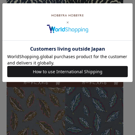
リバティプリント ソフトビ
リバティプリント ソフトビ
エラ パフ＜01N＞生地 （ホ
エラ パフ＜02BL＞生地
ビーラホビーレオリジナ
（ホビーラホビーレオリジ
ル）2025AW
ナル）2025AW
メール便3mまで可
メール便3mまで可
¥
396
¥
396
税込
税込
カートに入れる
カートに入れる