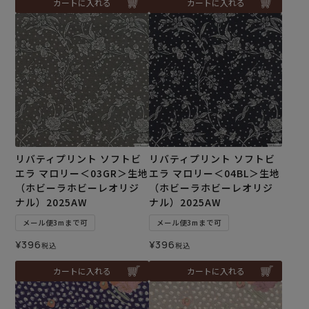
カートに入れる
カートに入れる
リバティプリント ソフトビ
リバティプリント ソフトビ
エラ マロリー＜03GR＞生地
エラ マロリー＜04BL＞生地
（ホビーラホビーレオリジ
（ホビーラホビーレオリジ
ナル）2025AW
ナル）2025AW
メール便3mまで可
メール便3mまで可
¥
396
¥
396
税込
税込
カートに入れる
カートに入れる