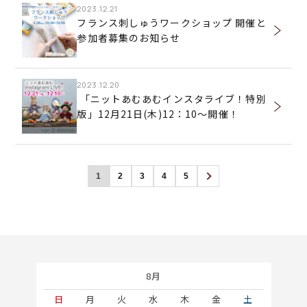
2023.12.21
フランス刺しゅうワークショップ 開催と
参加者募集のお知らせ
2023.12.20
「ニットあむあむインスタライブ！特別
版」12月21日(木)12：10～開催！
1
2
3
4
5
8月
土
日
月
火
水
木
金
土