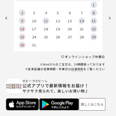
5
1
2
2
3
4
5
6
7
8
9
9
10
11
12
13
14
15
6
16
17
18
19
20
21
22
23
24
25
26
27
28
29
30
31
オンラインショップ休業日
※Webからのご注文は、24時間承っております
※各実店舗の営業時間・休業日は
店舗情報
をご覧ください
ホビーラホビーレ
公式アプリで最新情報をお届け！
サクサク見られて、楽しいお買い物♪
詳しくはこちら