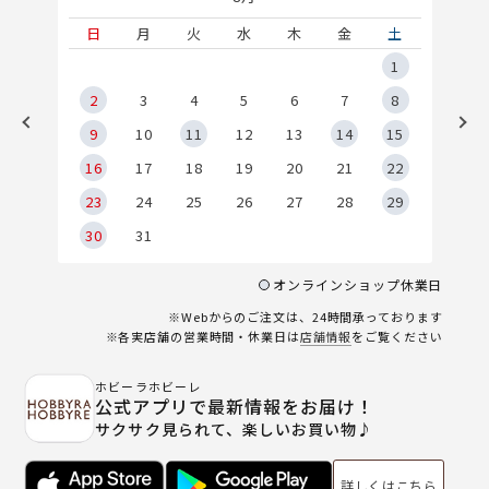
土
日
月
火
水
木
金
土
5
1
2
2
3
4
5
6
7
8
9
9
10
11
12
13
14
15
6
16
17
18
19
20
21
22
23
24
25
26
27
28
29
30
31
オンラインショップ休業日
※Webからのご注文は、24時間承っております
※各実店舗の営業時間・休業日は
店舗情報
をご覧ください
ホビーラホビーレ
公式アプリで最新情報をお届け！
サクサク見られて、楽しいお買い物♪
詳しくはこちら